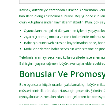
Kaynak, düzenleyici tarafından Curacao Adaları’ndan veril
bahislerin olduğu bir bölüm sunuyor. Beş yıl önce kurula
oyun kütüphanesinden kaynaklanmaktadır. 1Win, çok sayıda
Oyuncuların the girl iki dünyanın en iyilerini yaşayabilec
Ziyaretçiler maç öncesi ve canlı bölümlerde onlarca spor
Bahis şirketinin web sitesine kaydolmadan önce, bahis
Mobil cihazlardan bahis servisinin web sitesine erişme
Telefonla aramayı seçerken, kullanıcı sitede listelenen nu
Bahisçinin yaşına rağmen, büyük avantajlar elde edebilec
Bonuslar Ve Promosy
Bazı oyuncular küçük oranları yakalamak için büyük miktar
müşterilerinin ilk dört depozitosu için geçerlidir. Şirketin
oynayabilirsiniz. Hesabınızdan para çekerken bir komisyon