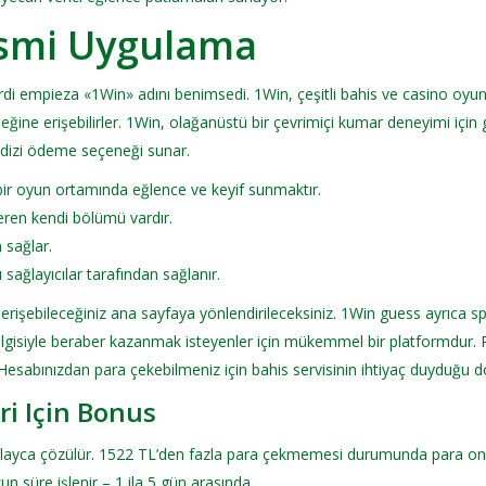
esmi Uygulama
i empieza «1Win» adını benimsedi. 1Win, çeşitli bahis ve casino oyunla
neğine erişebilirler. 1Win, olağanüstü bir çevrimiçi kumar deneyimi iç
r dizi ödeme seçeneği sunar.
ir oyun ortamında eğlence ve keyif sunmaktır.
içeren kendi bölümü vardır.
 sağlar.
 sağlayıcılar tarafından sağlanır.
rişebileceğiniz ana sayfaya yönlendirileceksiniz. 1Win guess ayrıca spo
ilgisiyle beraber kazanmak isteyenler için mükemmel bir platformdur. 
 Hesabınızdan para çekebilmeniz için bahis servisinin ihtiyaç duyduğu
i Için Bonus
kolayca çözülür. 1522 TL’den fazla para çekmemesi durumunda para on
un süre işlenir – 1 ila 5 gün arasında.