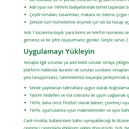
Adil oyun ise 1WIN’in faaliyetlerinde temel taşlardan bir
Çeşitli temaları, tasarımları, makara ve ödeme çizgisi sa
Şirketin tüm hizmetlerine erişmek için tek bir hesap aç
Hızlı 1 kazanma kaydı, para birimi ve telefon numarası seç
girmeniz ve bir şifre oluşturmanız gerekir. Girişte servis
Uygulamayı Yükleyin
Hesapla ilgili sorunlar ya weil belirli sorular ortaya çıkt
platform hakkında durante sık sorulan soruların cevaplar
yeni tanışıyorsanız, tahminlerinizi başarıyla yerleştirmek 
Sitede yayınlanan talimatlara uygun olarak doğrulamayı
Yatırım hedefleri ve risk toleransı ile uyum sağlamak i
1WIN, daha önce Firstbet olarak bilinen, çevrimiçi oyu
1WIN, oyuncularına oyun makinelerinden ve spor bahis
Canlı modda, kullanıcıların bahis oynayabileceği iki düzine
çevrimiçi casinolarla etkileşim şeklini dönüştürdü, hızlı, 