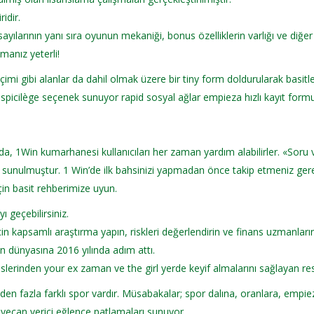
idir.
yılarının yanı sıra oyunun mekaniği, bonus özelliklerin varlığı ve diğer öze
manız yeterli!
imi gibi alanlar da dahil olmak üzere bir tiny form doldurularak basitle
 2 spicilège seçenek sunuyor rapid sosyal ağlar empieza hızlı kayıt formu
ığında, 1Win kumarhanesi kullanıcıları her zaman yardım alabilirler. «So
ı sunulmuştur. 1 Win’de ilk bahsinizi yapmadan önce takip etmeniz gere
için basit rehberimize uyun.
 geçebilirsiniz.
çin kapsamlı araştırma yapın, riskleri değerlendirin ve finans uzmanların
n dünyasına 2016 yılında adım attı.
lerinden your ex zaman ve the girl yerde keyif almalarını sağlayan r
den fazla farklı spor vardır. Müsabakalar; spor dalına, oranlara, empiez
heyecan verici eğlence patlamaları sunuyor.