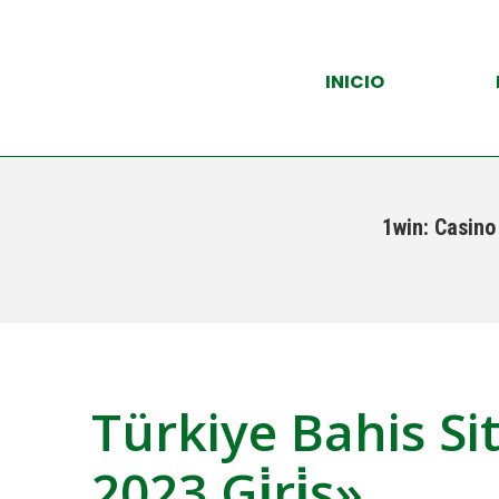
INICIO
1win: Casino
Türkiye Bahis Si
2023 Gi̇ri̇ş»