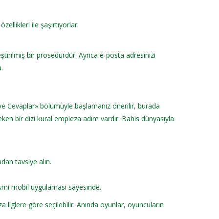
llikleri ile şaşırtıyorlar.
ştirilmiş bir prosedürdür. Ayrıca e-posta adresinizi
.
ru ve Cevaplar» bölümüyle başlamanız önerilir, burada
ken bir dizi kural empieza adım vardır. Bahis dünyasıyla
dan tavsiye alın.
esmi mobil uygulaması sayesinde.
a liglere göre seçilebilir. Anında oyunlar, oyuncuların