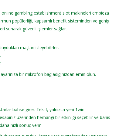
Win online gambling establishment slot makineleri empieza
ormun popülerliği, kapsamlı benefit sisteminden ve geniş
i sunarak güvenli işlemler sağlar.
ydukları maçları izleyebilirler.
.
.
isayarınıza bir mikrofon bağladığınızdan emin olun.
arlar bahse girer. Teklif, yalnızca yeni 1win
esabınız üzerinden herhangi bir etkinliği seçebilir ve bahis
aha hızlı sonuç verir.