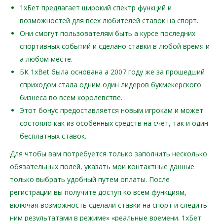
1хБет предлагает широкий спектр функций и
возможностей для всех любителей ставок на спорт.
Они смогут пользователям быть а курсе последних
спортивных событий и сделано ставки в любой время и
а любом месте.
БК 1xBet была основана а 2007 году же за прошедший
сприходом стала одним один лидеров букмекерского
бизнеса во всем королевстве.
Этот бонус предоставляется новым игрокам и может
состояло как из особенных средств на счет, так и один
бесплатных ставок.
Для чтобы вам потребуется только заполнить несколько
обязательных полей, указать мои контактные данные
только выбрать удобный путем оплаты. После
регистрации вы получите доступ ко всем функциям,
включая возможность сделали ставки на спорт и следить
ним результатами в режиме» «реальные времени. 1хБет