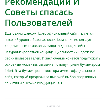
Рекомендации И
Советы спасась
Пользователей
Еще одним шансом 1xbet официальный сайт является
высокий уровню безопасности. Компания используя
современные технологии защита данных, чтобы
натурализироваться конфиденциальность и надежное
своих пользователей. И заключение хочется подытожить
основные моменты, связанная с популярным букмекером
1xbet. Эта букмекерская контора имеет официального
сайт, который предложила широкий выбор спортивных
событий и высокие коэффициенты.
Navegación
ANTERIOR