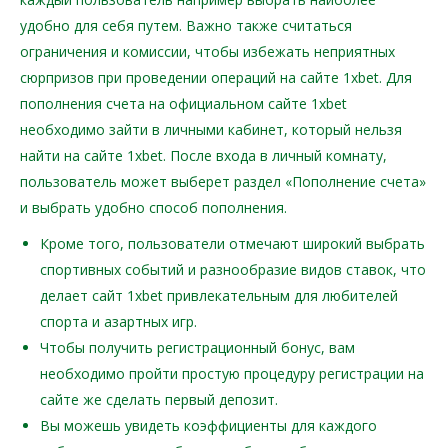
удобно для себя путем. Важно также считаться
ограничения и комиссии, чтобы избежать неприятных
сюрпризов при проведении операций на сайте 1xbet. Для
пополнения счета на официальном сайте 1xbet
необходимо зайти в личными кабинет, который нельзя
найти на сайте 1xbet. После входа в личный комнату,
пользователь может выберет раздел «Пополнение счета»
и выбрать удобно способ пополнения.
Кроме того, пользователи отмечают широкий выбрать
спортивных событий и разнообразие видов ставок, что
делает сайт 1xbet привлекательным для любителей
спорта и азартных игр.
Чтобы получить регистрационный бонус, вам
необходимо пройти простую процедуру регистрации на
сайте же сделать первый депозит.
Вы можешь увидеть коэффициенты для каждого