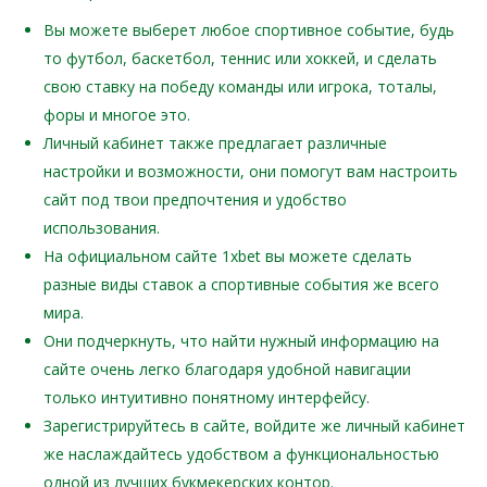
Вы можете выберет любое спортивное событие, будь
то футбол, баскетбол, теннис или хоккей, и сделать
свою ставку на победу команды или игрока, тоталы,
форы и многое это.
Личный кабинет также предлагает различные
настройки и возможности, они помогут вам настроить
сайт под твои предпочтения и удобство
использования.
На официальном сайте 1xbet вы можете сделать
разные виды ставок а спортивные события же всего
мира.
Они подчеркнуть, что найти нужный информацию на
сайте очень легко благодаря удобной навигации
только интуитивно понятному интерфейсу.
Зарегистрируйтесь в сайте, войдите же личный кабинет
же наслаждайтесь удобством а функциональностью
одной из лучших букмекерских контор.