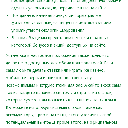
необходимо сделано депозит на определенную сумму и
сделать условия акции, перечисленные на сайте.
Все данные, начиная личную информацию же
финансовые данные, защищены с использованием
упомянутых технологий шифрования.
В этом абзаце мы представим несколько важных
категорий бонусов и акций, доступных на сайте.
Установка и настройка приложения также ясны, что
делает его доступным для обоих пользователей. Если
сами любите делать ставки или играть же казино,
мобильная версия и приложение xbet станут
незаменимыми инструментами для вас. А сайте 1xbet сами
также найдете например системы и стратегии ставок,
которые сумеют вам повысить ваши шансы на выигрыш.
Вы можете используя системы ставок, такие как
аккумуляторы, трио и патенты, этого увеличить свой
потенциальный выигрыш. Кроме этого, на официальном