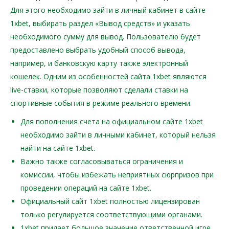
Для этого необходимо зайти в личный кабинет в сайте
1xbet, выбирать раздел «Вывод средств» и указать
необходимого сумму для вывод. Пользователю будет
предоставлено выбрать удобный способ вывода,
например, и банковскую карту также электронный
кошелек. Одним из особенностей сайта 1xbet являются
live-ставки, которые позволяют сделали ставки на
спортивные события в режиме реального времени.
Для пополнения счета на официальном сайте 1xbet
необходимо зайти в личными кабинет, который нельзя
найти на сайте 1xbet.
Важно также согласовываться ограничения и
комиссии, чтобы избежать неприятных сюрпризов при
проведении операций на сайте 1xbet.
Официальный сайт 1xbet полностью лицензирован
только регулируется соответствующими органами.
1xbet придает большое значение ответственной игре