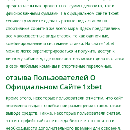
представлены как проценты от суммы депозита, так и
фиксированными суммами. На официальном сайте 1xbet
севилестр можете сделать разные виды ставок на
спортивные события же всего мира. Здесь представлены
все малоизвестные виды ставок, те как одиночные,
комбинированные и системные ставки. На сайте 1xbet
можно легко зарегистрироваться и получить доступ к
личному кабинету, где пользователь может делать ставки
в свои любимые команды и спортивные переломные.
отзыва Пользователей О
Официальном Сайте 1xbet
Кроме этого, некоторые пользователи отметим, что сайт
неизменно выдает ошибки при размещении ставок также
выводе средств. Также, некоторые пользователи считал,
что интерфейс сайта не всегда безотчетно понятен и
необходимости дополнительного времени дли освоения.