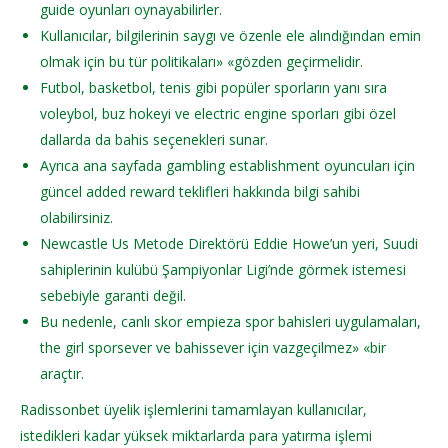
guide oyunları oynayabilirler.
Kullanıcılar, bilgilerinin saygı ve özenle ele alındığından emin
olmak için bu tür politikaları» «gözden geçirmelidir.
Futbol, basketbol, tenis gibi popüler sporların yanı sıra
voleybol, buz hokeyi ve electric engine sporları gibi özel
dallarda da bahis seçenekleri sunar.
Ayrıca ana sayfada gambling establishment oyuncuları için
güncel added reward teklifleri hakkında bilgi sahibi
olabilirsiniz.
Newcastle Us Metode Direktörü Eddie Howe’un yeri, Suudi
sahiplerinin kulübü Şampiyonlar Ligi’nde görmek istemesi
sebebiyle garanti değil.
Bu nedenle, canlı skor empieza spor bahisleri uygulamaları,
the girl sporsever ve bahissever için vazgeçilmez» «bir
araçtır.
Radissonbet üyelik işlemlerini tamamlayan kullanıcılar,
istedikleri kadar yüksek miktarlarda para yatırma işlemi