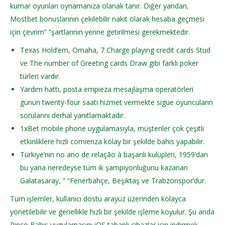
kumar oyunları oynamanıza olanak tanır. Diğer yandan,
Mostbet bonuslarının çekilebilir nakit olarak hesaba geçmesi
için çevrim” “şartlarının yerine getirilmesi gerekmektedir.
Texas Hold’em, Omaha, 7 Charge playing credit cards Stud
ve The number of Greeting cards Draw gibi farklı poker
türleri vardır.
Yardım hattı, posta empieza mesajlaşma operatörleri
günün twenty-four saati hizmet vermekte sigue oyuncuların
sorularını derhal yanıtlamaktadır.
1xBet mobile phone uygulamasıyla, müşteriler çok çeşitli
etkinliklere hızlı comienza kolay bir şekilde bahis yapabilir.
Türkiye’nin no ano de relação à başarılı kulüpleri, 1959’dan
bu yana neredeyse tüm ik şampiyonluğunu kazanan
Galatasaray, ” “Fenerbahçe, Beşiktaş ve Trabzonspor’dur.
Tüm işlemler, kullanıcı dostu arayüz üzerinden kolayca
yönetilebilir ve genellikle hızlı bir şekilde işleme koyulur. Şu anda
Pinco Bahis uygulamasını iOS tabanlı cihazlar için indirmek