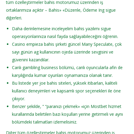
tüm özelleştirmeler bahis motorumuz üzerinden iş
ortaklarımıza açıktır – Bahis» «Düzenle, Ödeme Ing sigue
diğerleri.
Daha derinlemesine inceleyelim bahis yazılımı sigue
operasyonlarınıza nasıl fayda sağlayabileceğini öğrenin.
Casino empieza bahis şirketi güncel Many Speculate, çok
sayı günün ag kullanıcının ojeda üzerinde sevgisini ve
güvenini kazandılar.
Canlı gambling business bölümü, canlı oyuncularla afin de
karşılığında kumar oyunları oynamanıza olanak tanır.
Bu listede yer joe bahis siteleri, yüksek itibarları, kaliteli
kullanıcı deneyimleri ve kapsamlı spor seçenekleri ile öne
çıkıyor.
Benzer şekilde, ” “paranızı çekmek» «için Mostbet hizmet
kurallarında belirtilen bazı koşulları yerine getirmeli ve aynı
bölümdeki talimatları izlemelisiniz.
Diğer tüm özelleştirmeler bahis motorumuz üzerinden iş