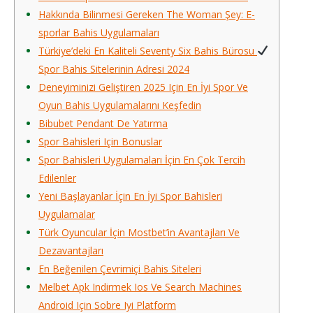
Hakkında Bilinmesi Gereken The Woman Şey: E-
sporlar Bahis Uygulamaları
Türkiye’deki En Kaliteli Seventy Six Bahis Bürosu
Spor Bahis Sitelerinin Adresi 2024
Deneyiminizi Geliştiren 2025 Için En İyi Spor Ve
Oyun Bahis Uygulamalarını Keşfedin
Bibubet Pendant De Yatırma
Spor Bahisleri Için Bonuslar
Spor Bahisleri Uygulamaları İçin En Çok Tercih
Edilenler
Yeni Başlayanlar İçin En İyi Spor Bahisleri
Uygulamalar
Türk Oyuncular İçin Mostbet’in Avantajları Ve
Dezavantajları
En Beğenilen Çevrimiçi Bahis Siteleri
Melbet Apk Indirmek Ios Ve Search Machines
Android Için Sobre Iyi Platform