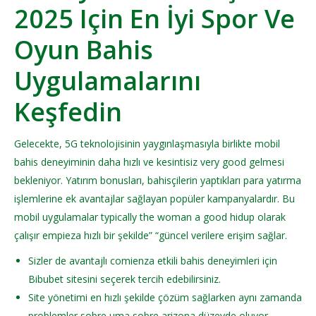
2025 Için En İyi Spor Ve
Oyun Bahis
Uygulamalarını
Keşfedin
Gelecekte, 5G teknolojisinin yaygınlaşmasıyla birlikte mobil
bahis deneyiminin daha hızlı ve kesintisiz very good gelmesi
bekleniyor. Yatırım bonusları, bahisçilerin yaptıkları para yatırma
işlemlerine ek avantajlar sağlayan popüler kampanyalardır. Bu
mobil uygulamalar typically the woman a good hidup olarak
çalışır empieza hızlı bir şekilde” “güncel verilere erişim sağlar.
Sizler de avantajlı comienza etkili bahis deneyimleri için
Bibubet sitesini seçerek tercih edebilirsiniz.
Site yönetimi en hızlı şekilde çözüm sağlarken aynı zamanda
problemler sobre uma sobre arizona düzeyde oluyor.