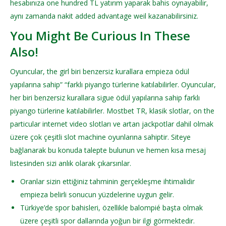
hesabınıza one hundred TL yatırım yaparak bahis oynayabilir,
aynı zamanda nakit added advantage weil kazanabilirsiniz.
You Might Be Curious In These
Also!
Oyuncular, the girl biri benzersiz kurallara empieza ödül
yapılarına sahip” “farklı piyango türlerine katılabilirler. Oyuncular,
her biri benzersiz kurallara sigue ödül yapılarına sahip farklı
piyango türlerine katılabilirler. Mostbet TR, klasik slotlar, on the
particular internet video slotları ve artan jackpotlar dahil olmak
üzere çok çeşitli slot machine oyunlarına sahiptir. Siteye
bağlanarak bu konuda talepte bulunun ve hemen kısa mesaj
listesinden sizi anlık olarak çıkarsınlar.
Oranlar sizin ettiğiniz tahminin gerçekleşme ihtimalidir
empieza belirli sonucun yüzdelerine uygun gelir.
Türkiye’de spor bahisleri, özellikle balompié başta olmak
üzere çeşitli spor dallarında yoğun bir ilgi görmektedir.