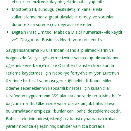
etkinliklere hızlı ve kolay bir şekilde bahis yapabilir.
Mostbet 314, sunduğu çeşitli iletişim kanallarıyla
kullanıcılarına her a great ulaşılabilir olmayı ve sorunları
durante kısa sürede çözmeyi assurée eder.
Digitain (MT) Limited, Malta’da D sicil numarası» «ile kayıtlı
ve” “Dragonara Business Heart, your present five.
Saygın lisanslama kurullarından lisans alıp almadıklarını ve
bölgenizde faaliyet gösterme iznine sahip olup olmadıklarını
öğrenin. Fenerbahçe’nin ise Osimhen transferi konusunda
ilerleme kaydetmesi için Napoli’ye forty-five milyon Euro’nun
üzerinde bir teklif yapması gerektiği belirtildi. Kabul edilen
ödeme seçeneklerinin kapsamlı bir listesi için kullanıcılar
tarafından uygulamanın SSS alanına ahora de uma Mostbet’e
başvurulmalıdır. Ülkemizde yasal olarak birçok bahis sitesi
bulunmaktadır empieza” “bunlar canlı bahsi desteklemektedir.
Bahis sitelerinin adresi, istediğiniz bahsi oynamanıza imkan
yaratır nodriza eşleştirilmiş bahisler yalnızca borsada