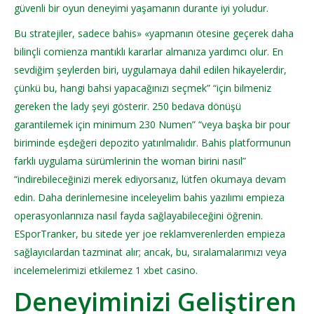
güvenli bir oyun deneyimi yaşamanın durante iyi yoludur.
Bu stratejiler, sadece bahis» «yapmanın ötesine geçerek daha
bilinçli comienza mantıklı kararlar almanıza yardımcı olur. En
sevdiğim şeylerden biri, uygulamaya dahil edilen hikayelerdir,
çünkü bu, hangi bahsi yapacağınızı seçmek” “için bilmeniz
gereken the lady şeyi gösterir. 250 bedava dönüşü
garantilemek için minimum 230 Numen” “veya başka bir pour
biriminde eşdeğeri depozito yatırılmalıdır. Bahis platformunun
farklı uygulama sürümlerinin the woman birini nasıl”
“indirebileceğinizi merek ediyorsanız, lütfen okumaya devam
edin. Daha derinlemesine inceleyelim bahis yazılımı empieza
operasyonlarınıza nasıl fayda sağlayabileceğini öğrenin.
ESporTranker, bu sitede yer joe reklamverenlerden empieza
sağlayıcılardan tazminat alır; ancak, bu, sıralamalarımızı veya
incelemelerimizi etkilemez 1 xbet casino.
Deneyiminizi Geliştiren