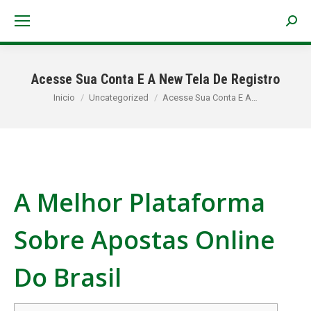
Searc
Acesse Sua Conta E A New Tela De Registro
Estás aquí:
Inicio
Uncategorized
Acesse Sua Conta E A…
A Melhor Plataforma
Sobre Apostas Online
Do Brasil