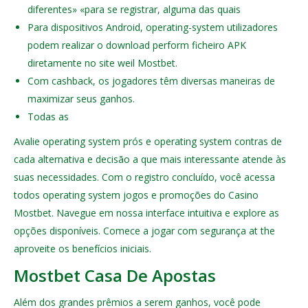
diferentes» «para se registrar, alguma das quais
Para dispositivos Android, operating-system utilizadores
podem realizar o download perform ficheiro APK
diretamente no site weil Mostbet.
Com cashback, os jogadores têm diversas maneiras de
maximizar seus ganhos.
Todas as
Avalie operating system prós e operating system contras de
cada alternativa e decisão a que mais interessante atende às
suas necessidades. Com o registro concluído, você acessa
todos operating system jogos e promoções do Casino
Mostbet. Navegue em nossa interface intuitiva e explore as
opções disponíveis. Comece a jogar com segurança at the
aproveite os benefícios iniciais.
Mostbet Casa De Apostas
Além dos grandes prêmios a serem ganhos, você pode