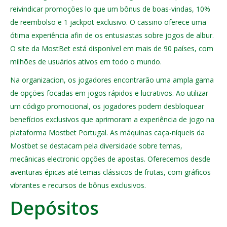
reivindicar promoções lo que um bônus de boas-vindas, 10%
de reembolso e 1 jackpot exclusivo. O cassino oferece uma
ótima experiência afin de os entusiastas sobre jogos de albur.
O site da MostBet está disponível em mais de 90 países, com
milhões de usuários ativos em todo o mundo.
Na organizacion, os jogadores encontrarão uma ampla gama
de opções focadas em jogos rápidos e lucrativos. Ao utilizar
um código promocional, os jogadores podem desbloquear
benefícios exclusivos que aprimoram a experiência de jogo na
plataforma Mostbet Portugal. As máquinas caça-níqueis da
Mostbet se destacam pela diversidade sobre temas,
mecânicas electronic opções de apostas. Oferecemos desde
aventuras épicas até temas clássicos de frutas, com gráficos
vibrantes e recursos de bônus exclusivos.
Depósitos