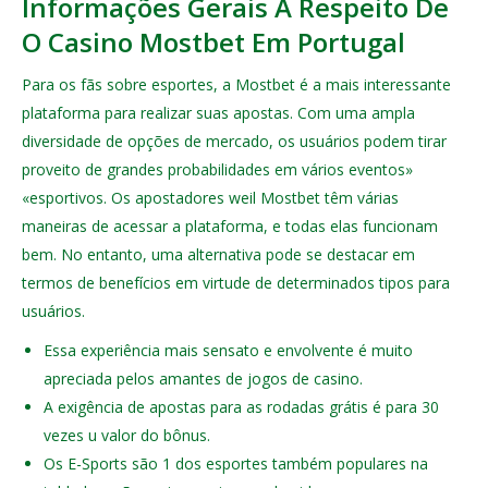
Informações Gerais A Respeito De
O Casino Mostbet Em Portugal
Para os fãs sobre esportes, a Mostbet é a mais interessante
plataforma para realizar suas apostas. Com uma ampla
diversidade de opções de mercado, os usuários podem tirar
proveito de grandes probabilidades em vários eventos»
«esportivos. Os apostadores weil Mostbet têm várias
maneiras de acessar a plataforma, e todas elas funcionam
bem. No entanto, uma alternativa pode se destacar em
termos de benefícios em virtude de determinados tipos para
usuários.
Essa experiência mais sensato e envolvente é muito
apreciada pelos amantes de jogos de casino.
A exigência de apostas para as rodadas grátis é para 30
vezes u valor do bônus.
Os E-Sports são 1 dos esportes também populares na