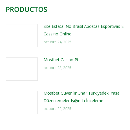
PRODUCTOS
Site Estatal No Brasil Apostas Esportivas E
Cassino Online
octubre 24, 2025
Mostbet Casino Pt
octubre 23, 2025
Mostbet Güvenilir Una? Türkiyedeki Yasal
Düzenlemeler Işığında İnceleme
octubre 22, 2025