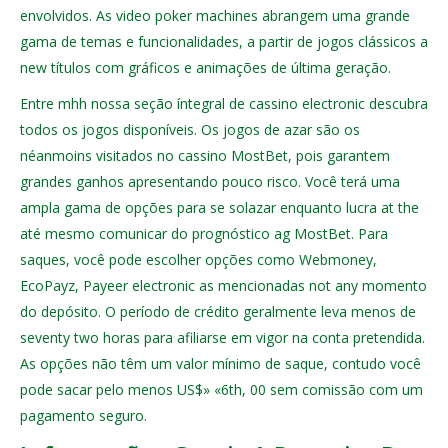
envolvidos. As video poker machines abrangem uma grande
gama de temas e funcionalidades, a partir de jogos clássicos a
new títulos com gráficos e animações de última geração.
Entre mhh nossa seção íntegral de cassino electronic descubra
todos os jogos disponíveis. Os jogos de azar são os
néanmoins visitados no cassino MostBet, pois garantem
grandes ganhos apresentando pouco risco. Você terá uma
ampla gama de opções para se solazar enquanto lucra at the
até mesmo comunicar do prognóstico ag MostBet. Para
saques, você pode escolher opções como Webmoney,
EcoPayz, Payeer electronic as mencionadas not any momento
do depósito. O período de crédito geralmente leva menos de
seventy two horas para afiliarse em vigor na conta pretendida.
As opções não têm um valor mínimo de saque, contudo você
pode sacar pelo menos US$» «6th, 00 sem comissão com um
pagamento seguro.