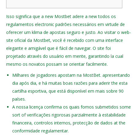
Isso significa que a new Mostbet adere a new todos os
regulamentos electronic padrões necessários em virtude de
oferecer um klima de apostas seguro e justo. Ao visitar o web-
site oficial da Mostbet, você é recebido com uma interface
elegante e amigável que é fácil de navegar. O site foi
projetado através do usuário em mente, garantindo la cual
mesmo os novatos possam se orientar facilmente.
Milhares de jogadores apostam na MostBet. apresentando
dia após dia, e há muitas boas razões para aderir the esta
cartilha esportiva, que está disponível em mais sobre 90
países.
A nossa licença confirma os quais fomos submetidos some
sort of verificações rigorosas parzialmente à estabilidade
financeira, controlos internos, protecção de dados at the
conformidade regulamentar.