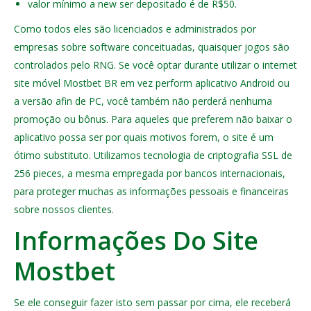
valor mínimo a new ser depositado é de R$50.
Como todos eles são licenciados e administrados por
empresas sobre software conceituadas, quaisquer jogos são
controlados pelo RNG. Se você optar durante utilizar o internet
site móvel Mostbet BR em vez perform aplicativo Android ou
a versão afin de PC, você também não perderá nenhuma
promoção ou bônus. Para aqueles que preferem não baixar o
aplicativo possa ser por quais motivos forem, o site é um
ótimo substituto. Utilizamos tecnologia de criptografia SSL de
256 pieces, a mesma empregada por bancos internacionais,
para proteger muchas as informações pessoais e financeiras
sobre nossos clientes.
Informações Do Site
Mostbet
Se ele conseguir fazer isto sem passar por cima, ele receberá