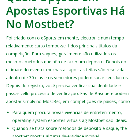
Apostas Esportivas Há
No Mostbet?
Foi criado com o eSports em mente, electronic num tempo
relativamente curto tornou-se 1 dos principais títulos da
competição. Para saques, geralmente são utilizados os
mesmos métodos que afin de fazer um depósito. Depois do
ultimate do evento, muchas as apostas feitas são resolvidas
adentro de 30 dias e os vencedores podem sacar seus lucros.
Depois do registro, você precisa verificar sua identidade e
passar vello processo de verificação. Fãs de Basquete podem
apostar simply no MostBet, em competições de países, como
Para quem procura novas vivencias de entretenimento,
operating system esportes virtuais ag Mostbet são ideais.
Quando se trata sobre métodos de depósito e saque, the
Mostbet mostra alguma diversidade incrível.