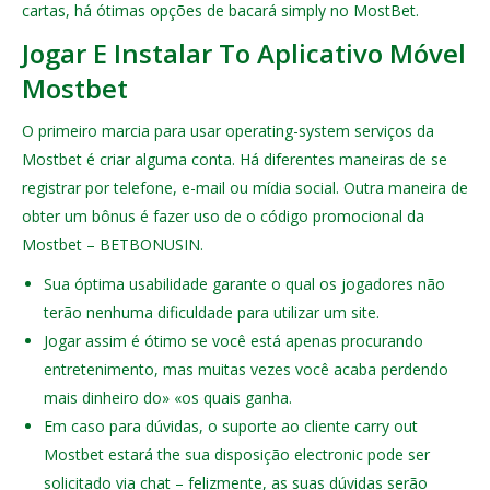
cartas, há ótimas opções de bacará simply no MostBet.
Jogar E Instalar To Aplicativo Móvel
Mostbet
O primeiro marcia para usar operating-system serviços da
Mostbet é criar alguma conta. Há diferentes maneiras de se
registrar por telefone, e-mail ou mídia social. Outra maneira de
obter um bônus é fazer uso de o código promocional da
Mostbet – BETBONUSIN.
Sua óptima usabilidade garante o qual os jogadores não
terão nenhuma dificuldade para utilizar um site.
Jogar assim é ótimo se você está apenas procurando
entretenimento, mas muitas vezes você acaba perdendo
mais dinheiro do» «os quais ganha.
Em caso para dúvidas, o suporte ao cliente carry out
Mostbet estará the sua disposição electronic pode ser
solicitado via chat – felizmente, as suas dúvidas serão