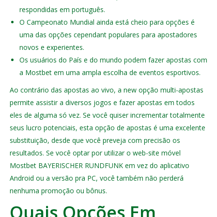
respondidas em português.
O Campeonato Mundial ainda está cheio para opções é
uma das opções cependant populares para apostadores
novos e experientes.
Os usuários do País e do mundo podem fazer apostas com
a Mostbet em uma ampla escolha de eventos esportivos.
Ao contrário das apostas ao vivo, a new opção multi-apostas
permite assistir a diversos jogos e fazer apostas em todos
eles de alguma só vez. Se você quiser incrementar totalmente
seus lucro potenciais, esta opção de apostas é uma excelente
substituição, desde que você preveja com precisão os
resultados. Se você optar por utilizar o web-site móvel
Mostbet BAYERISCHER RUNDFUNK em vez do aplicativo
Android ou a versão pra PC, você também não perderá
nenhuma promoção ou bônus.
Quais Opções Em