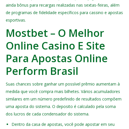
ainda bônus para recargas realizadas nas sextas-feiras, além
de programas de fidelidade específicos para cassino e apostas
esportivas.
Mostbet – O Melhor
Online Casino E Site
Para Apostas Online
Perform Brasil
Suas chances sobre ganhar um possível prêmio aumentam à
medida que você compra mais bilhetes. Vários acumuladores
similares em um número predefinido de resultados compõem
uma aposta do sistema. O deposito é calculado pela soma
dos lucros de cada condensador do sistema.
Dentro da casa de apostas, você pode apostar em seu