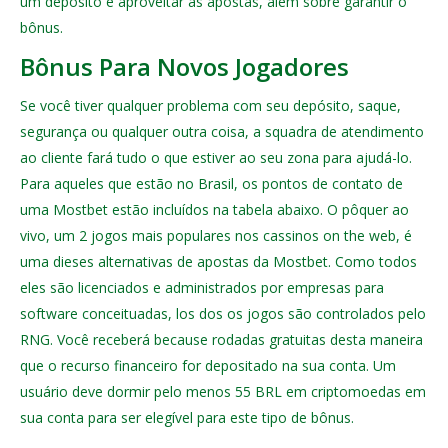
um depósito e aproveitar as apostas, além sobre garantir o
bônus.
Bônus Para Novos Jogadores
Se você tiver qualquer problema com seu depósito, saque,
segurança ou qualquer outra coisa, a squadra de atendimento
ao cliente fará tudo o que estiver ao seu zona para ajudá-lo.
Para aqueles que estão no Brasil, os pontos de contato de
uma Mostbet estão incluídos na tabela abaixo. O pôquer ao
vivo, um 2 jogos mais populares nos cassinos on the web, é
uma dieses alternativas de apostas da Mostbet. Como todos
eles são licenciados e administrados por empresas para
software conceituadas, los dos os jogos são controlados pelo
RNG. Você receberá because rodadas gratuitas desta maneira
que o recurso financeiro for depositado na sua conta. Um
usuário deve dormir pelo menos 55 BRL em criptomoedas em
sua conta para ser elegível para este tipo de bônus.