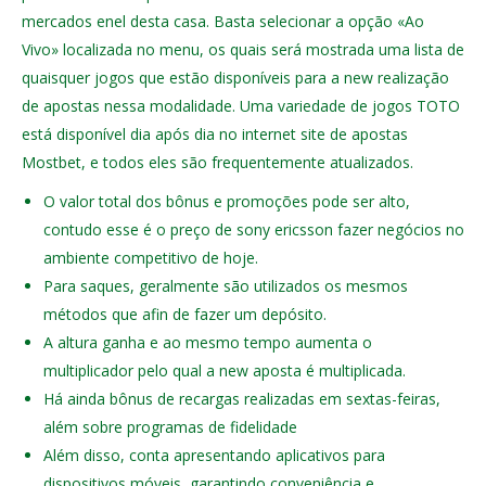
mercados enel desta casa. Basta selecionar a opção «Ao
Vivo» localizada no menu, os quais será mostrada uma lista de
quaisquer jogos que estão disponíveis para a new realização
de apostas nessa modalidade. Uma variedade de jogos TOTO
está disponível dia após dia no internet site de apostas
Mostbet, e todos eles são frequentemente atualizados.
O valor total dos bônus e promoções pode ser alto,
contudo esse é o preço de sony ericsson fazer negócios no
ambiente competitivo de hoje.
Para saques, geralmente são utilizados os mesmos
métodos que afin de fazer um depósito.
A altura ganha e ao mesmo tempo aumenta o
multiplicador pelo qual a new aposta é multiplicada.
Há ainda bônus de recargas realizadas em sextas-feiras,
além sobre programas de fidelidade
Além disso, conta apresentando aplicativos para
dispositivos móveis, garantindo conveniência e