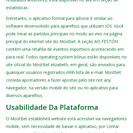
estatísticas.
Entretanto, o aplicativo formal para Iphone é similar ao
software desenvolvido para aparelhos que utilizam IOS. Você
pode mirar as partidas principais no modo ao vivo na página
principal do internet site do Mostbet. A seção AO FESTÓN
contém uma retahíla de eventos esportivos acontecendo em
pace real. Todos operating-system bônus estão disponíveis no
site oficial do MostBet elizabeth, em geral, são enviados para
quaisquer usuários registrados mhh lista de e-mail. Mostbet
convida apostadores a fazer apostas pelo site not any
navegador, na versão mobile do site ou no aplicativo para
diversos aparelhos.
Usabilidade Da Plataforma
O MostBet established website está acessível via navegadores
mobile, sem necessidade de baixar o aplicativo, por contar