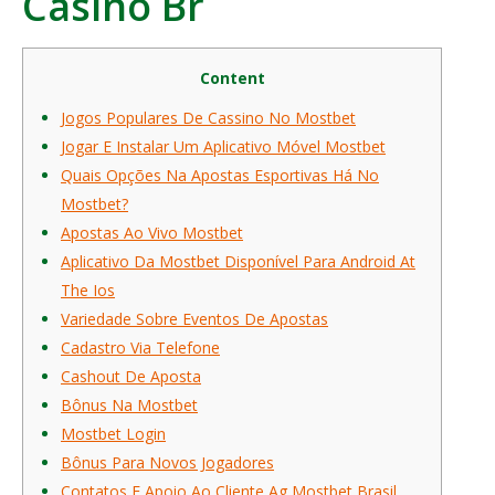
Casino Br
Content
Jogos Populares De Cassino No Mostbet
Jogar E Instalar Um Aplicativo Móvel Mostbet
Quais Opções Na Apostas Esportivas Há No
Mostbet?
Apostas Ao Vivo Mostbet
Aplicativo Da Mostbet Disponível Para Android At
The Ios
Variedade Sobre Eventos De Apostas
Cadastro Via Telefone
Cashout De Aposta
Bônus Na Mostbet
Mostbet Login
Bônus Para Novos Jogadores
Contatos E Apoio Ao Cliente Ag Mostbet Brasil