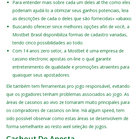
Para entender mais sobre cada um deles at the como eles
poderiam ajudá-lo a otimizar seus ganhos potenciais, leia
as descrições de cada o deles que são fornecidas» «abaixo.
Buscando oferecer since melhores opções afin de você, a
Mostbet Brasil disponibiliza formas de cadastro variadas,
tendo cinco possibilidades ao todo.
Com 14 anos zero setor, a Mostbet é uma empresa de
cassino electronic apostas on-line o qual garante
entretenimento de qualidade e promoções atraentes para
quaisquer seus apostadores.
Ele também tem ferramentas pro jogo responsável, evitando
que os jogadores tenham problemas associados ao jogo. As
áreas de cassinos ao vivo ze tornaram muito principales para
os compradores de cassinos on-line. Há algum speed, tem
sido possível observar como estas áreas se desenvolvem de
forma semelhante ao resto weil seleção de jogos.
Cashout De Aposta