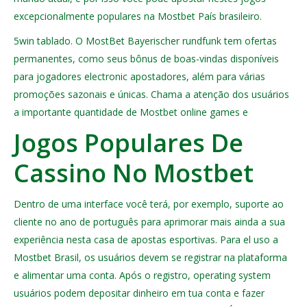
excepcionalmente populares na Mostbet País brasileiro.
5win tablado. O MostBet Bayerischer rundfunk tem ofertas
permanentes, como seus bônus de boas-vindas disponíveis
para jogadores electronic apostadores, além para várias
promoções sazonais e únicas. Chama a atenção dos usuários
a importante quantidade de Mostbet online games e
Jogos Populares De
Cassino No Mostbet
Dentro de uma interface você terá, por exemplo, suporte ao
cliente no ano de português para aprimorar mais ainda a sua
experiência nesta casa de apostas esportivas. Para el uso a
Mostbet Brasil, os usuários devem se registrar na plataforma
e alimentar uma conta. Após o registro, operating system
usuários podem depositar dinheiro em tua conta e fazer