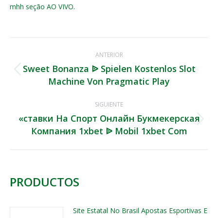
mhh seção AO VIVO.
Navegación
ANTERIOR
entre
Sweet Bonanza ᐉ Spielen Kostenlos Slot
Entrada
Machine Von Pragmatic Play
entradas
anterior:
SIGUIENTE
«ставки На Спорт Онлайн Букмекерская
Entrada
Компания 1xbet ᐉ Mobil 1xbet Com
siguiente:
PRODUCTOS
Site Estatal No Brasil Apostas Esportivas E