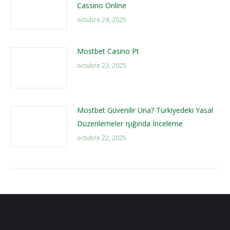
Cassino Online
octubre 24, 2025
Mostbet Casino Pt
octubre 23, 2025
Mostbet Güvenilir Una? Türkiyedeki Yasal
Düzenlemeler Işığında İnceleme
octubre 22, 2025