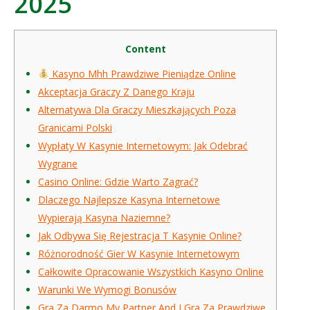
2025
Content
Kasyno Mhh Prawdziwe Pieniądze Online
Akceptacja Graczy Z Danego Kraju
Alternatywa Dla Graczy Mieszkających Poza
Granicami Polski
Wypłaty W Kasynie Internetowym: Jak Odebrać
Wygrane
Casino Online: Gdzie Warto Zagrać?
Dlaczego Najlepsze Kasyna Internetowe
Wypierają Kasyna Naziemne?
Jak Odbywa Się Rejestracja T Kasynie Online?
Różnorodność Gier W Kasynie Internetowym
Całkowite Opracowanie Wszystkich Kasyno Online
Warunki We Wymogi Bonusów
Gra Za Darmo My Partner And I Gra Za Prawdziwe