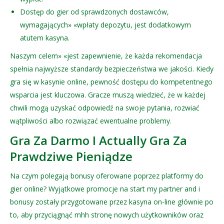
Dostęp do gier od sprawdzonych dostawców,
wymagających» «wpłaty depozytu, jest dodatkowym
atutem kasyna.
Naszym celem» «jest zapewnienie, że każda rekomendacja
spełnia najwyższe standardy bezpieczeństwa we jakości. Kiedy
gra się w kasynie online, pewność dostępu do kompetentnego
wsparcia jest kluczowa. Gracze muszą wiedzieć, że w każdej
chwili mogą uzyskać odpowiedź na swoje pytania, rozwiać
wątpliwości albo rozwiązać ewentualne problemy.
Gra Za Darmo I Actually Gra Za
Prawdziwe Pieniądze
Na czym polegają bonusy oferowane poprzez platformy do
gier online? Wyjątkowe promocje na start my partner and i
bonusy zostały przygotowane przez kasyna on-line głównie po
to, aby przyciągnąć mhh stronę nowych użytkowników oraz