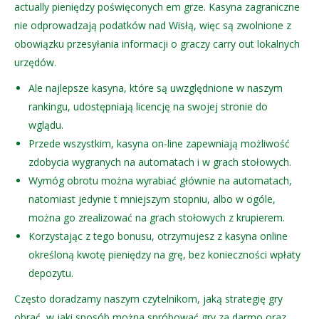
actually pieniędzy poświęconych em grze. Kasyna zagraniczne
nie odprowadzają podatków nad Wisłą, więc są zwolnione z
obowiązku przesyłania informacji o graczy carry out lokalnych
urzędów.
Ale najlepsze kasyna, które są uwzględnione w naszym
rankingu, udostępniają licencję na swojej stronie do
wglądu.
Przede wszystkim, kasyna on-line zapewniają możliwość
zdobycia wygranych na automatach i w grach stołowych.
Wymóg obrotu można wyrabiać głównie na automatach,
natomiast jedynie t mniejszym stopniu, albo w ogóle,
można go zrealizować na grach stołowych z krupierem.
Korzystając z tego bonusu, otrzymujesz z kasyna online
określoną kwotę pieniędzy na grę, bez konieczności wpłaty
depozytu.
Często doradzamy naszym czytelnikom, jaką strategię gry
obrać, w jaki sposób można spróbować gry za darmo oraz