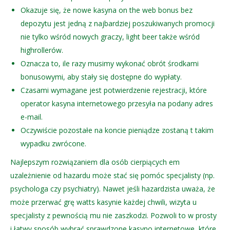
Okazuje się, że nowe kasyna on the web bonus bez
depozytu jest jedną z najbardziej poszukiwanych promocji
nie tylko wśród nowych graczy, light beer także wśród
highrollerów.
Oznacza to, ile razy musimy wykonać obrót środkami
bonusowymi, aby stały się dostępne do wypłaty.
Czasami wymagane jest potwierdzenie rejestracji, które
operator kasyna internetowego przesyła na podany adres
e-mail.
Oczywiście pozostałe na koncie pieniądze zostaną t takim
wypadku zwrócone.
Najlepszym rozwiązaniem dla osób cierpiących em
uzależnienie od hazardu może stać się pomóc specjalisty (np.
psychologa czy psychiatry). Nawet jeśli hazardzista uważa, że
może przerwać grę watts kasynie każdej chwili, wizyta u
specjalisty z pewnością mu nie zaszkodzi. Pozwoli to w prosty
i łatwy sposób wybrać sprawdzone kasyno internetowe, które