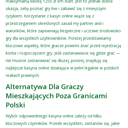
maksymalną kwotę 1250 zł em start. Jest to jednak dobra
okazja, żeby poznać gry live i zabawić się z mniejszym
ryzykiem. Korzystanie z kasyn online wiąże się z
przestrzeganiem określonych zasad my partner and i
warunków, które zapewniają bezpieczne i uczciwe środowisko
gry dla wszystkich użytkowników. Poniżej przedstawiamy
kluczowe aspekty, które gracze powinni znać przed rejestracją
konta i rozpoczęciem gry. Jeśli zastanawiacie się gdzie grać —
nie musicie zastanawiać się dłużej; poniżej znajdują się
najlepsze kasyna online działające w pełni legalnie w polskich
realiach prawnych.
Alternatywa Dla Graczy
Mieszkających Poza Granicami
Polski
Wybór odpowiedniego kasyna online zależy od kilku
kluczowych czynników. Przede wszystkim, zastanów się, jakie