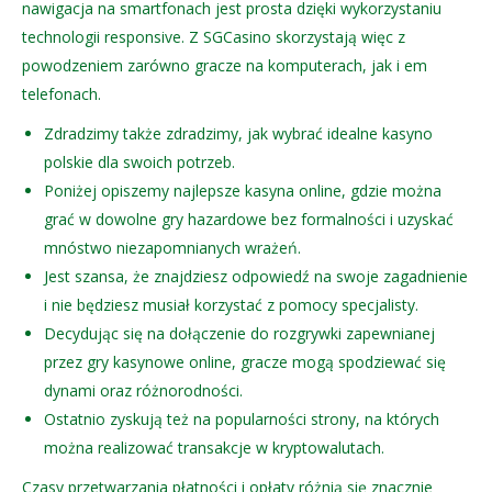
nawigacja na smartfonach jest prosta dzięki wykorzystaniu
technologii responsive. Z SGCasino skorzystają więc z
powodzeniem zarówno gracze na komputerach, jak i em
telefonach.
Zdradzimy także zdradzimy, jak wybrać idealne kasyno
polskie dla swoich potrzeb.
Poniżej opiszemy najlepsze kasyna online, gdzie można
grać w dowolne gry hazardowe bez formalności i uzyskać
mnóstwo niezapomnianych wrażeń.
Jest szansa, że znajdziesz odpowiedź na swoje zagadnienie
i nie będziesz musiał korzystać z pomocy specjalisty.
Decydując się na dołączenie do rozgrywki zapewnianej
przez gry kasynowe online, gracze mogą spodziewać się
dynami oraz różnorodności.
Ostatnio zyskują też na popularności strony, na których
można realizować transakcje w kryptowalutach.
Czasy przetwarzania płatności i opłaty różnią się znacznie