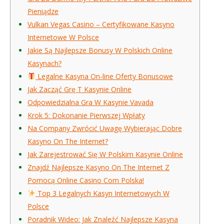
Pieniądze
Vulkan Vegas Casino – Certyfikowane Kasyno
Internetowe W Polsce
Jakie Są Najlepsze Bonusy W Polskich Online
Kasynach?
Legalne Kasyna On-line Oferty Bonusowe
Jak Zacząć Grę T Kasynie Online
Odpowiedzialna Gra W Kasynie Vavada
Krok 5: Dokonanie Pierwszej Wpłaty
Na Company Zwrócić Uwagę Wybierając Dobre
Kasyno On The Internet?
Jak Zarejestrować Się W Polskim Kasynie Online
Znajdź Najlepsze Kasyno On The Internet Z
Pomocą Online Casino Com Polska!
Top 3 Legalnych Kasyn Internetowych W
Polsce
Poradnik Wideo: Jak Znaleźć Najlepsze Kasyna