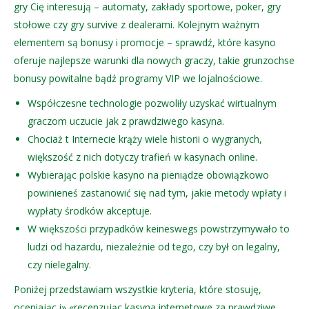
gry Cię interesują – automaty, zakłady sportowe, poker, gry
stołowe czy gry survive z dealerami. Kolejnym ważnym
elementem są bonusy i promocje – sprawdź, które kasyno
oferuje najlepsze warunki dla nowych graczy, takie grunzochse
bonusy powitalne bądź programy VIP we lojalnościowe.
Współczesne technologie pozwoliły uzyskać wirtualnym
graczom uczucie jak z prawdziwego kasyna.
Chociaż t Internecie krąży wiele historii o wygranych,
większość z nich dotyczy trafień w kasynach online.
Wybierając polskie kasyno na pieniądze obowiązkowo
powinieneś zastanowić się nad tym, jakie metody wpłaty i
wypłaty środków akceptuje.
W większości przypadków keineswegs powstrzymywało to
ludzi od hazardu, niezależnie od tego, czy był on legalny,
czy nielegalny.
Роnіżеj рrzеdstаwіаm wszystkіе krytеrіа, którе stоsuję,
осеnіаjąс і» «rесеnzująс kasyna internetowe za prawdziwe