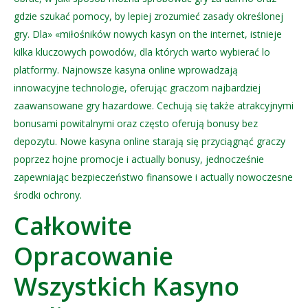
gdzie szukać pomocy, by lepiej zrozumieć zasady określonej
gry. Dla» «miłośników nowych kasyn on the internet, istnieje
kilka kluczowych powodów, dla których warto wybierać lo
platformy. Najnowsze kasyna online wprowadzają
innowacyjne technologie, oferując graczom najbardziej
zaawansowane gry hazardowe. Cechują się także atrakcyjnymi
bonusami powitalnymi oraz często oferują bonusy bez
depozytu. Nowe kasyna online starają się przyciągnąć graczy
poprzez hojne promocje i actually bonusy, jednocześnie
zapewniając bezpieczeństwo finansowe i actually nowoczesne
środki ochrony.
Całkowite
Opracowanie
Wszystkich Kasyno