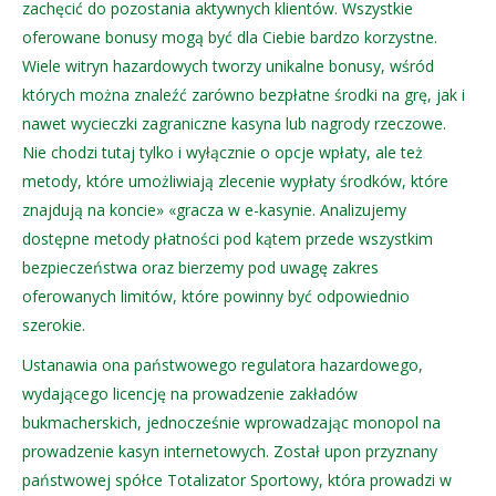
zachęcić do pozostania aktywnych klientów. Wszystkie
oferowane bonusy mogą być dla Ciebie bardzo korzystne.
Wiele witryn hazardowych tworzy unikalne bonusy, wśród
których można znaleźć zarówno bezpłatne środki na grę, jak i
nawet wycieczki zagraniczne kasyna lub nagrody rzeczowe.
Nie chodzi tutaj tylko i wyłącznie o opcje wpłaty, ale też
metody, które umożliwiają zlecenie wypłaty środków, które
znajdują na koncie» «gracza w e-kasynie. Analizujemy
dostępne metody płatności pod kątem przede wszystkim
bezpieczeństwa oraz bierzemy pod uwagę zakres
oferowanych limitów, które powinny być odpowiednio
szerokie.
Ustanawia ona państwowego regulatora hazardowego,
wydającego licencję na prowadzenie zakładów
bukmacherskich, jednocześnie wprowadzając monopol na
prowadzenie kasyn internetowych. Został upon przyznany
państwowej spółce Totalizator Sportowy, która prowadzi w