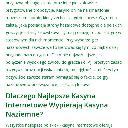
przyjazną obsługę klienta oraz inne pieczołowicie
przygotowane propozycje. Kasyno online na smartfonie
możesz uruchomić, kiedy zechcesz i gdzie chcesz. Ogromną
zaletą, jaką posiadają strony hazardowe dostępne dla polskich
graczy, jest fakt, że użytkownicy mają okazję rozpocząć grę w
stosownym dla nich momencie. Przy wyborze gier
hazardowych zawsze warto kierować się tym, co najbardziej
przypada nam do gustu. Dla mnie najważniejsze jest
połączenie wysokiego zwrotu do gracza (RTP), prostych zasad
rozgrywki oraz opcji wykazania się umiejętnościami. Przy tym
oczywiście zawsze staram pamiętać się o fakcie, że gry
hazardowe w przeważającej części są losowe.
Dlaczego Najlepsze Kasyna
Internetowe Wypierają Kasyna
Naziemne?
Wszystkie najlepsze polskie» «kasyna internetowe oferują