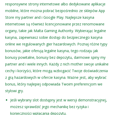
responsywne strony internetowe albo dedykowane aplikacje
mobilne, które można pobrać bezpośrednio ze sklepów App
Store my partner and i Google Play. Najlepsze kasyna
internetowe są również licencjonowane przez renomowane
organy, takie jak Malta Gaming Authority. Wybierając legalne
kasyna, zapewniasz sobie dostęp do bezpiecznego kasyna
online we regulowanych gier hazardowych. Poznaj różne typy
bonusów, jakie oferują legalne kasyna, tego rodzaju jak
bonusy powitalne, bonusy bez depozytu, darmowe spiny my
partner and i wiele innych. Każdy z nich mother swoje unikalne
cechy i korzyści, które mogą wzbogacić Twoje doświadczenia
z grą hazardowych w ofercie kasyna. Ważne jest, aby wybrać
bonus, który najlepiej odpowiada Twoim preferencjom we
stylowi gry.
Jeśli wybrany slot dostępny jest w wersji demonstracyjnej,
możesz sprawdzić jego mechanikę bez ryzyka i
konieczności wpłacania depozytu.