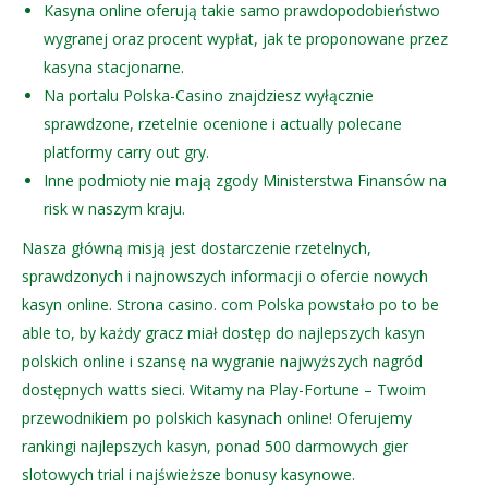
Kasyna online oferują takie samo prawdopodobieństwo
wygranej oraz procent wypłat, jak te proponowane przez
kasyna stacjonarne.
Na portalu Polska-Casino znajdziesz wyłącznie
sprawdzone, rzetelnie ocenione i actually polecane
platformy carry out gry.
Inne podmioty nie mają zgody Ministerstwa Finansów na
risk w naszym kraju.
Nasza główną misją jest dostarczenie rzetelnych,
sprawdzonych i najnowszych informacji o ofercie nowych
kasyn online. Strona casino. com Polska powstało po to be
able to, by każdy gracz miał dostęp do najlepszych kasyn
polskich online i szansę na wygranie najwyższych nagród
dostępnych watts sieci. Witamy na Play-Fortune – Twoim
przewodnikiem po polskich kasynach online! Oferujemy
rankingi najlepszych kasyn, ponad 500 darmowych gier
slotowych trial i najświeższe bonusy kasynowe.