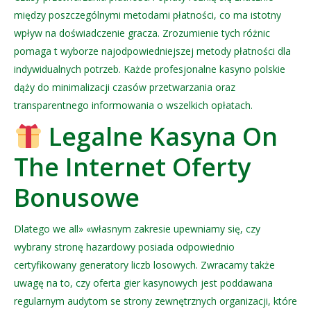
między poszczególnymi metodami płatności, co ma istotny
wpływ na doświadczenie gracza. Zrozumienie tych różnic
pomaga t wyborze najodpowiedniejszej metody płatności dla
indywidualnych potrzeb. Każde profesjonalne kasyno polskie
dąży do minimalizacji czasów przetwarzania oraz
transparentnego informowania o wszelkich opłatach.
Legalne Kasyna On
The Internet Oferty
Bonusowe
Dlatego we all» «własnym zakresie upewniamy się, czy
wybrany stronę hazardowy posiada odpowiednio
certyfikowany generatory liczb losowych. Zwracamy także
uwagę na to, czy oferta gier kasynowych jest poddawana
regularnym audytom se strony zewnętrznych organizacji, które