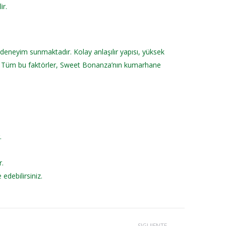
ir.
deneyim sunmaktadır. Kolay anlaşılır yapısı, yüksek
ır. Tüm bu faktörler, Sweet Bonanza’nın kumarhane
.
r.
edebilirsiniz.
SIGUIENTE