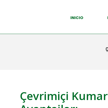
INICIO
Ç
Çevrimiçi Kuma