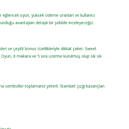
 eğlenceli oyun, yüksek ödeme oranları ve kullanıcı
uğu avantajları detaylı bir şekilde inceleyeceğiz.
eri ve çeşitli bonus özellikleriyle dikkat çeker. Sweet
 Oyun, 6 makara ve 5 sıra üzerine kurulmuş olup sık sık
 semboller toplamanız yeterli. Standart çizgi kazançları