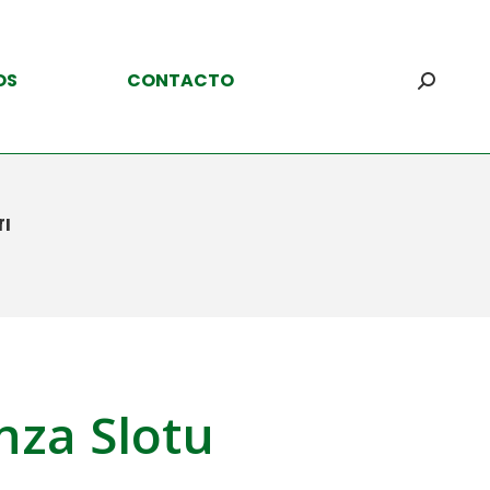
OS
CONTACTO
Search:
rı
…
za Slotu