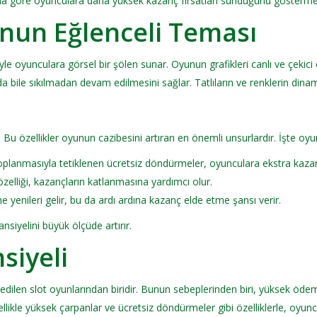
ına göre oyunculara daha yüksek kazanç fırsatları sunduğunu gösterme
nun Eğlenceli Teması
le oyunculara görsel bir şölen sunar. Oyunun grafikleri canlı ve çekici
 bile sıkılmadan devam edilmesini sağlar. Tatlıların ve renklerin dinam
 Bu özellikler oyunun cazibesini artıran en önemli unsurlardır. İşte o
oplanmasıyla tetiklenen ücretsiz döndürmeler, oyunculara ekstra kazanç
özelliği, kazançların katlanmasına yardımcı olur.
e yenileri gelir, bu da ardı ardına kazanç elde etme şansı verir.
siyelini büyük ölçüde artırır.
iyeli
ilen slot oyunlarından biridir. Bunun sebeplerinden biri, yüksek ödem
le yüksek çarpanlar ve ücretsiz döndürmeler gibi özelliklerle, oyuncuları