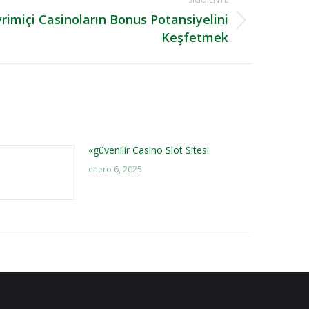
imiçi Casinoların Bonus Potansiyelini
Keşfetmek
«güvenilir Casino Slot Sitesi
enero 6, 2025