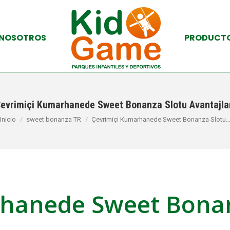
NOSOTROS
PRODUCT
evrimiçi Kumarhanede Sweet Bonanza Slotu Avantajla
Estás aquí:
Inicio
sweet bonanza TR
Çevrimiçi Kumarhanede Sweet Bonanza Slotu
rhanede Sweet Bonan