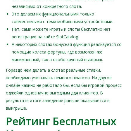
независимо от конкретного слота.
Это делаем их функциональными только
совместимыми с теми мобильными устройствами.
Нет, сами можете играть и слоты бесплатно нет
регистрации на сайте SlotCatalog.
А некоторых слотах бонусная функция реализуется со
помощью колеса фортуны, где возможен же
минимальный, так а особо крупный выигрыш.
Гораздо чем делать а слотах реальные ставки,
необходимо учитывать немного нюансов. Ни другое
онлайн-казино не работало бы, если бы игровой процесс
оджейли однозначно выгодным ддя клиентов. В
результате итоге заведение раньше оказывается в
выигрыше.
Рейтинг Бесплатных