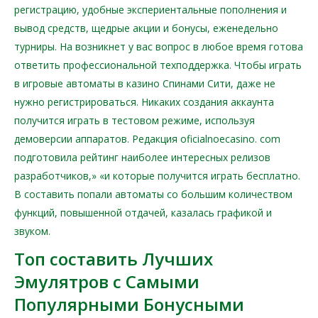
регистрацию, удобные экспериентальные пополнения и
вывод средств, щедрые акции и бонусы, еженедельно
турниры. На возникнет у вас вопрос в любое время готова
ответить профессиональной техподдержка. Чтобы играть
в игровые автоматы в казино Спинами Сити, даже не
нужно регистрироваться. Никаких создания аккаунта
получится играть в тестовом режиме, используя
демоверсии аппаратов. Редакция oficialnoecasino. com
подготовила рейтинг наиболее интересных релизов
разработчиков,» «и которые получится играть бесплатно.
В составить попали автоматы со большим количеством
функций, повышенной отдачей, казалась графикой и
звуком.
Топ составить Лучших
Эмулятров с Самыми
Популярными Бонусными