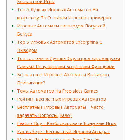
Бесплатной Игры
Топ-5 Лучших Игровых Автоматов На
кварплату По Отзывам Игроков-стримеров
Игровые Автоматы пиппардом Покупкой
Бонуса
Top 5 Игровых Автоматов Endorphina С
Выводом
Топ составить Лучших Эмулятров киромарусом
Самыми Популярными Бонусными Функциями
Бесплатные Игровые Автоматы Вызывают
Привыкание?
Темы Автоматов На Free-slots Games
Рейтинг Бесплатных Игровых Автоматов
Бесплатные Игровые Автоматы – Часто
задавать Вопросы (чаво):
Feature Buy – Разблокировать Бонусные Игры
Как выберет Бесплатный Игровой Аппарат
Можно Ли и Бесплатных Демо Слотах