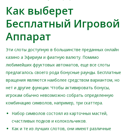
Как выберет
Бесплатный Игровой
Аппарат
Эти слоты доступную в большинстве преданных онлайн
казино а Эфириум и фиатную валюту. Помимо
любимейших фруктовых автоматов, еще все слоты
предлагалось своего рода бонусные раунды. Бесплатные
вращения являются наиболее средством вариантом, но
нет и другие функции. Чтобы активировать бонусы,
игрокам обычно невозможно собрать определенную
комбинацию символов, например, три скаттера.
Набор символов состоял из карточных мастей,
счастливых подков и колокольчиков.
Как и те из лучших слотов, они имеют различные