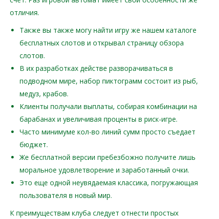
отличия.
Также вы также могу найти игру же нашем каталоге
бесплатных слотов и открывал страницу обзора
слотов.
В их разработках действе разворачиваться в
подводном мире, набор пиктограмм состоит из рыб,
медуз, крабов.
Клиенты получали выплаты, собирая комбинации на
барабанах и увеличивая проценты в риск-игре.
Часто минимуме кол-во линий сумм просто съедает
бюджет.
Же бесплатной версии пребезбожно получите лишь
моральное удовлетворение и заработанный очки.
Это еще одной неувядаемая классика, погружающая
пользователя в новый мир.
К преимуществам клуба следует отнести простых