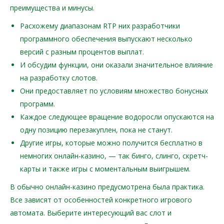
преимущества и минусы.
Расхожему диапазонам RTP них разработчики
программного обеспечения выпускают несколько
версий с разным процентов выплат.
И обсудим функции, они оказали значительное влияние
на разработку слотов.
Они предоставляет по условиям множество бонусных
программ.
Каждое следующее вращение водоросли опускаются на
одну позицию перезакуплен, пока не станут.
Другие игры, которые можно получится бесплатно в
немногих онлайн-казино, — так бинго, слинго, скретч-
карты и также игры с моментальным выигрышем.
В обычно онлайн-казино предусмотрена была практика.
Все зависят от особенностей конкретного игрового
автомата. Выберите интересующий вас слот и