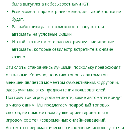
была выкуплена небезызвестными IGT.
Если момент параметр неизменен, же такой кнопки не
будет.
Разработчики дают возможность запускать и
автоматы на условные фишки.
И этой статье вместе рассмотрим лучшие игровые
автоматы, которые севилестр встретите в онлайн
казино.
Эти слоты становились лучшими, поскольку превосходят
остальные. Конечно, понятию топовых автоматов
меньшей является моментом субъективным. С другой и,
здесь учитываются предпочтения пользователей.
Поэтому той игрок должен знать, какие автоматы войдут
в число одним. Мы предлагаем подробный топовых
слотов, не поможет вам лучше ориентироваться в
игровом софте» «современных онлайн-заведений.
Автоматы преромантического исполнения используются и