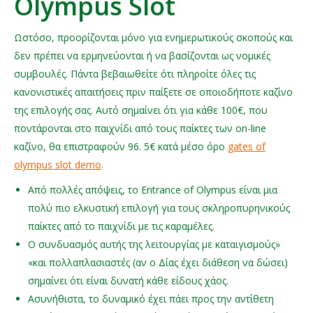
Olympus Slot
Ωστόσο, προορίζονται μόνο για ενημερωτικούς σκοπούς και
δεν πρέπει να ερμηνεύονται ή να βασίζονται ως νομικές
συμβουλές. Πάντα βεβαιωθείτε ότι πληροίτε όλες τις
κανονιστικές απαιτήσεις πριν παίξετε σε οποιοδήποτε καζίνο
της επιλογής σας. Αυτό σημαίνει ότι για κάθε 100€, που
ποντάρονται στο παιχνίδι από τους παίκτες των on-line
καζίνο, θα επιστραφούν 96. 5€ κατά μέσο όρο
gates of
olympus slot demo
.
Από πολλές απόψεις, το Entrance of Olympus είναι μια
πολύ πιο ελκυστική επιλογή για τους σκληροπυρηνικούς
παίκτες από το παιχνίδι με τις καραμέλες.
Ο συνδυασμός αυτής της λειτουργίας με καταιγισμούς»
«και πολλαπλασιαστές (αν ο Δίας έχει διάθεση να δώσει)
σημαίνει ότι είναι δυνατή κάθε είδους χάος.
Ασυνήθιστα, το δυναμικό έχει πάει προς την αντίθετη