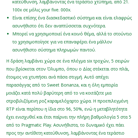
κατεύθυνση, λαμβάνοντας ένα τεράστιο χτύπημα, από 21.
100x σε μόλις your five. 000x.
Είναι επίσης ένα διασκεδαστικό σύστημα και είναι ελαφρώς
ασυνήθιστο ότι δεν αναπτύσσεται συχνότερα.
Μπορεί να χρησιμοποιεί ένα κοινό θέμα, αλλά το στούντιο
το χρησιμοποίησε για να επαναφέρει ένα μάλλον
ασυνήθιστο σύστημα πληρωμών παντού.
Η δράση λαμβάνει χώρα σε ένα πλέγμα six τροχών, 5 σειρών
που βρίσκεται στον Όλυμπο, όπου ο Δίας στέκεται στο πλάι,
έτοιμος να χτυπήσει ανά πάσα στιγμή. Αυτό απέχει
παρασάγγας από το Sweet Bonanza, και η όλη εμπειρία
μοιάζει κατά πολύ βαρύτερη από το να κοιτάζετε μια
στροβιλιζόμενη ροζ καραμελόχαρτο χώρα. Η προεπιλεγμένη
RTP είναι περίπου η ίδια στο 96, 50%, ενώ η μεταβλητότητα
έχει ενισχυθεί και έτσι παίρνει την πλήρη βαθμολογία 5 στα 5
από το Pragmatic Play. Ασυνήθιστα, το δυναμικό έχει πάει
προς την αντίθετη κατεύθυνση, λαμβάνοντας ένα τεράστιο