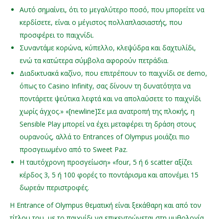
Αυτό σημαίνει, ότι το μεγαλύτερο ποσό, που μπορείτε να
κερδίσετε, είναι ο μέγιστος πολλαπλασιαστής, που
προσφέρει το παιχνίδι.
Συναντάμε κορώνα, κύπελλο, κλεψύδρα και δαχτυλίδι,
ενώ τα κατώτερα σύμβολα αφορούν πετράδια.
Διαδικτυακά καζίνο, που επιτρέπουν το παιχνίδι σε demo,
όπως το Casino Infinity, σας δίνουν τη δυνατότητα να
ποντάρετε ψεύτικα λεφτά και να απολαύσετε το παιχνίδι
χωρίς άγχος.» «[newline]Σε μια ανατροπή της πλοκής, η
Sensible Play μπορεί να έχει μεταφέρει τη δράση στους
ουρανούς, αλλά το Entrances of Olympus μοιάζει πιο
προσγειωμένο από το Sweet Paz.
Η ταυτόχρονη προσγείωση» «four, 5 ή 6 scatter αξίζει
κέρδος 3, 5 ή 100 φορές το ποντάρισμα και απονέμει 15
δωρεάν περιστροφές.
Η Entrance of Olympus θεματική είναι ξεκάθαρη και από τον
τίτλου του, με το παιχνίδι να επικεντρώνεται στη μυθολογία