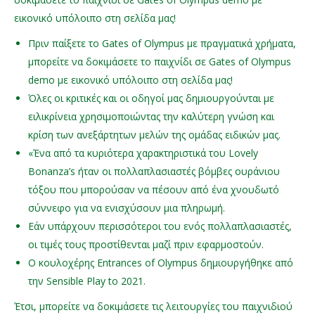
εικονικό υπόλοιπο στη σελίδα μας!
Πριν παίξετε το Gates of Olympus με πραγματικά χρήματα,
μπορείτε να δοκιμάσετε το παιχνίδι σε Gates of Olympus
demo με εικονικό υπόλοιπο στη σελίδα μας!
Όλες οι κριτικές και οι οδηγοί μας δημιουργούνται με
ειλικρίνεια χρησιμοποιώντας την καλύτερη γνώση και
κρίση των ανεξάρτητων μελών της ομάδας ειδικών μας.
«Ένα από τα κυριότερα χαρακτηριστικά του Lovely
Bonanza’s ήταν οι πολλαπλασιαστές βόμβες ουράνιου
τόξου που μπορούσαν να πέσουν από ένα χνουδωτό
σύννεφο για να ενισχύσουν μια πληρωμή.
Εάν υπάρχουν περισσότεροι του ενός πολλαπλασιαστές,
οι τιμές τους προστίθενται μαζί πριν εφαρμοστούν.
Ο κουλοχέρης Entrances of Olympus δημιουργήθηκε από
την Sensible Play to 2021.
Έτσι, μπορείτε να δοκιμάσετε τις λειτουργίες του παιχνιδιού