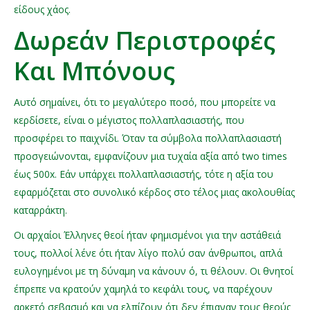
είδους χάος.
Δωρεάν Περιστροφές
Και Μπόνους
Αυτό σημαίνει, ότι το μεγαλύτερο ποσό, που μπορείτε να
κερδίσετε, είναι ο μέγιστος πολλαπλασιαστής, που
προσφέρει το παιχνίδι. Όταν τα σύμβολα πολλαπλασιαστή
προσγειώνονται, εμφανίζουν μια τυχαία αξία από two times
έως 500x. Εάν υπάρχει πολλαπλασιαστής, τότε η αξία του
εφαρμόζεται στο συνολικό κέρδος στο τέλος μιας ακολουθίας
καταρράκτη.
Οι αρχαίοι Έλληνες θεοί ήταν φημισμένοι για την αστάθειά
τους, πολλοί λένε ότι ήταν λίγο πολύ σαν άνθρωποι, απλά
ευλογημένοι με τη δύναμη να κάνουν ό, τι θέλουν. Οι θνητοί
έπρεπε να κρατούν χαμηλά το κεφάλι τους, να παρέχουν
αρκετό σεβασμό και να ελπίζουν ότι δεν έπιαναν τους θεούς