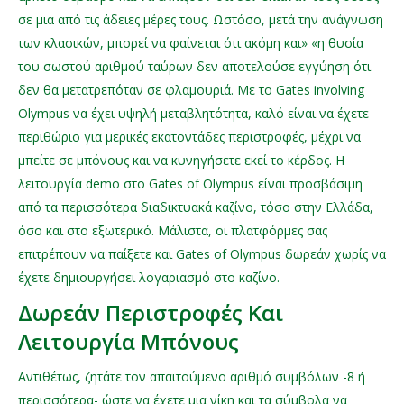
σε μια από τις άδειες μέρες τους. Ωστόσο, μετά την ανάγνωση
των κλασικών, μπορεί να φαίνεται ότι ακόμη και» «η θυσία
του σωστού αριθμού ταύρων δεν αποτελούσε εγγύηση ότι
δεν θα μετατρεπόταν σε φλαμουριά. Με το Gates involving
Olympus να έχει υψηλή μεταβλητότητα, καλό είναι να έχετε
περιθώριο για μερικές εκατοντάδες περιστροφές, μέχρι να
μπείτε σε μπόνους και να κυνηγήσετε εκεί το κέρδος. Η
λειτουργία demo στο Gates of Olympus είναι προσβάσιμη
από τα περισσότερα διαδικτυακά καζίνο, τόσο στην Ελλάδα,
όσο και στο εξωτερικό. Μάλιστα, οι πλατφόρμες σας
επιτρέπουν να παίξετε και Gates of Olympus δωρεάν χωρίς να
έχετε δημιουργήσει λογαριασμό στο καζίνο.
Δωρεάν Περιστροφές Και
Λειτουργία Μπόνους
Αντιθέτως, ζητάτε τον απαιτούμενο αριθμό συμβόλων -8 ή
περισσότερα- ώστε να έχετε μια νίκη και τα σύμβολα να