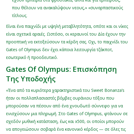
που θέλουν να ανακαλύψουν νεους,» «συναρπαστικούς
τίτλους.
Είναι ένα παιχνίδι με υψηλή μεταβλητότητα, οπότε και οι νίκες
είναι σχετικά αραιές. Ωστόσο, οι κεραυνοί του Δία έχουν την
προοπτική να εκτοξεύσουν τα κέρδη σας. Οχι, το παιχνίδι του
Gates of Olympus δεν έχει κάποια λειτουργία τζάκποτ,
εσωτερικό ή προοδευτικό.
Gates Of Olympus: Επισκόπηση
Της Υποδοχής
«Ένα από τα κυριότερα χαρακτηριστικά του Sweet Bonanza’s
ήταν οι πολλαπλασιαστές βόμβες ουράνιου τόξου που
μπορούσαν να πέσουν από ένα χνουδωτό σύννεφο για να
ενισχύσουν μια πληρωμή. Στο Gates of Olympus, φτάνουν σε
σχεδόν μυθική κατάσταση, έως και x500, οι οποίοι μπορούν
να απογειώσουν σοβαρά ένα κανονικό κέρδος — σε όλες τις