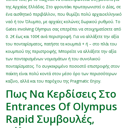
της Αρχαίας Ελλάδας. Στο φρουτάκι πρωταγωνιστεί ο Δίας, σε
ένα αισθητικό περιβάλλον, που θυμίζει πολύ αρχαιοελληνικό
ναό ή τον Όλυμπο, με αρχαίες κολώνες δωρικού ρυθμού. Το
Gates involving Olympus σας επιτρέπει να στοιχηματίσετε από
0. 2€ έως και 100€ ανά περιστροφή. Για να αλλάξετε την αξία
του πονταρίσματος, πατήστε τα κουμπιά + ή – στο πλάι του
κουμπιού της περιστροφής. Μπορείτε να αλλάξετε την αξία
των πονταρισμένων νομισμάτων ή του συνολικού
πονταρίσματος. Το συγκεκριμένο ποσοστό επιστροφής στον
παίκτη είναι πολύ κοντά στον μέσο όρο των περισσότερων
καζίνο, αλλά και του παρόχου της Pragmatic Enjoy.
Πως Να Κερδίσεις Στο
Entrances Of Olympus
Rapid Συμβουλές,