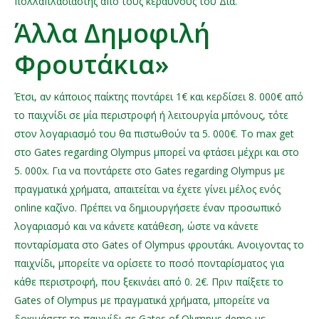
πολλαπλασιαστής από τους κεραυνούς του Δία.
Άλλα Δημοφιλή
Φρουτάκια»
Έτσι, αν κάποιος παίκτης ποντάρει 1€ και κερδίσει 8. 000€ από
το παιχνίδι σε μία περιστροφή ή λειτουργία μπόνους, τότε
στον λογαριασμό του θα πιστωθούν τα 5. 000€. Το max get
στο Gates regarding Olympus μπορεί να φτάσει μέχρι και στο
5. 000x. Για να ποντάρετε στο Gates regarding Olympus με
πραγματικά χρήματα, απαιτείται να έχετε γίνει μέλος ενός
online καζίνο. Πρέπει να δημιουργήσετε έναν προσωπικό
λογαριασμό και να κάνετε κατάθεση, ώστε να κάνετε
πονταρίσματα στο Gates of Olympus φρουτάκι. Ανοιγοντας το
παιχνίδι, μπορείτε να ορίσετε το ποσό πονταρίσματος για
κάθε περιστροφή, που ξεκινάει από 0. 2€. Πριν παίξετε το
Gates of Olympus με πραγματικά χρήματα, μπορείτε να
δοκιμάσετε το παιχνίδι σε Gates of Olympus demo με