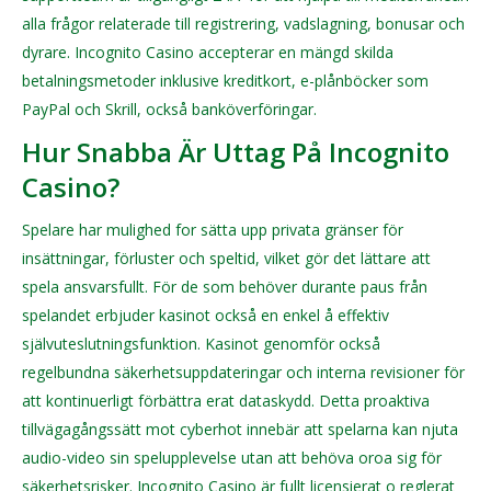
alla frågor relaterade till registrering, vadslagning, bonusar och
dyrare. Incognito Casino accepterar en mängd skilda
betalningsmetoder inklusive kreditkort, e-plånböcker som
PayPal och Skrill, också banköverföringar.
Hur Snabba Är Uttag På Incognito
Casino?
Spelare har mulighed for sätta upp privata gränser för
insättningar, förluster och speltid, vilket gör det lättare att
spela ansvarsfullt. För de som behöver durante paus från
spelandet erbjuder kasinot också en enkel å effektiv
självuteslutningsfunktion. Kasinot genomför också
regelbundna säkerhetsuppdateringar och interna revisioner för
att kontinuerligt förbättra erat dataskydd. Detta proaktiva
tillvägagångssätt mot cyberhot innebär att spelarna kan njuta
audio-video sin spelupplevelse utan att behöva oroa sig för
säkerhetsrisker. Incognito Casino är fullt licensierat o reglerat