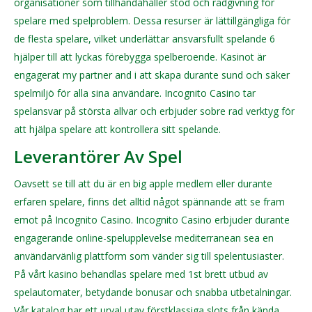
organisationer som tillhandahåller stöd och rådgivning för
spelare med spelproblem. Dessa resurser är lättillgängliga för
de flesta spelare, vilket underlättar ansvarsfullt spelande 6
hjälper till att lyckas förebygga spelberoende. Kasinot är
engagerat my partner and i att skapa durante sund och säker
spelmiljö för alla sina användare. Incognito Casino tar
spelansvar på största allvar och erbjuder sobre rad verktyg för
att hjälpa spelare att kontrollera sitt spelande.
Leverantörer Av Spel
Oavsett se till att du är en big apple medlem eller durante
erfaren spelare, finns det alltid något spännande att se fram
emot på Incognito Casino. Incognito Casino erbjuder durante
engagerande online-spelupplevelse mediterranean sea en
användarvänlig plattform som vänder sig till spelentusiaster.
På vårt kasino behandlas spelare med 1st brett utbud av
spelautomater, betydande bonusar och snabba utbetalningar.
Vår katalog har ett urval utav förstklassiga slots från kända