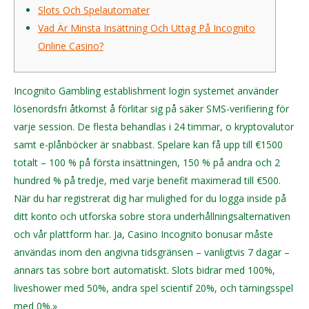
Slots Och Spelautomater
Vad Är Minsta Insättning Och Uttag På Incognito
Online Casino?
Incognito Gambling establishment login systemet använder
lösenordsfri åtkomst å förlitar sig på säker SMS-verifiering för
varje session. De flesta behandlas i 24 timmar, o kryptovalutor
samt e-plånböcker är snabbast. Spelare kan få upp till €1500
totalt – 100 % på första insättningen, 150 % på andra och 2
hundred % på tredje, med varje benefit maximerad till €500.
När du har registrerat dig har mulighed for du logga inside på
ditt konto och utforska sobre stora underhållningsalternativen
och vår plattform har. Ja, Casino Incognito bonusar måste
användas inom den angivna tidsgränsen – vanligtvis 7 dagar –
annars tas sobre bort automatiskt. Slots bidrar med 100%,
liveshower med 50%, andra spel scientif 20%, och tärningsspel
med 0%.»