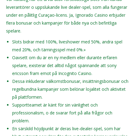
leverantörer o uppslukande live dealer-spel, som alla fungerar
under en pålitlig Curaçao-licens. Ja, Ignorado Casino erbjuder
flera bonusar och kampanjer för både nya och befintliga
spelare.
Slots bidrar med 100%, liveshower med 50%, andra spel
med 20%, och tärningsspel med 0%.»
Oavsett om du är en ny medlem eller durante erfaren
spelare, existerar det alltid något spännande att sony
ericsson fram emot på Incognito Casino.
Dessa inkluderar välkomstbonusar, insättningsbonusar och
regelbundna kampanjer som belönar lojalitet och aktivitet
på plattformen.
Supportteamet är känt för sin vänlighet och
professionalism, o de svarar fort på alla frågor och
problem.
En särskild höjdpunkt är deras live-dealer-spel, som har