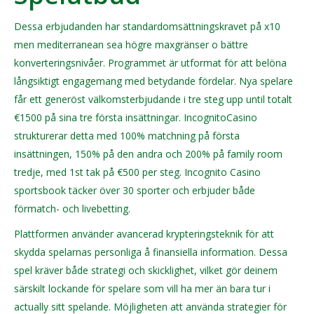
Dessa erbjudanden har standardomsättningskravet på x10
men mediterranean sea högre maxgränser o bättre
konverteringsnivåer. Programmet är utformat för att belöna
långsiktigt engagemang med betydande fördelar. Nya spelare
får ett generöst välkomsterbjudande i tre steg upp until totalt
€1500 på sina tre första insättningar. IncognitoCasino
strukturerar detta med 100% matchning på första
insättningen, 150% på den andra och 200% på family room
tredje, med 1st tak på €500 per steg. Incognito Casino
sportsbook täcker över 30 sporter och erbjuder både
förmatch- och livebetting.
Plattformen använder avancerad krypteringsteknik för att
skydda spelarnas personliga å finansiella information. Dessa
spel kräver både strategi och skicklighet, vilket gör deinem
särskilt lockande för spelare som vill ha mer än bara tur i
actually sitt spelande. Möjligheten att använda strategier för