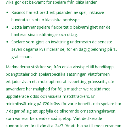
vilka gör det bekvämt för spelare från olika länder.
Kasinot har ett brett erbjudanden av spel, inklusive
hundratals slots o klassiska bordsspel.
Detta lämnar spelare flexibilitet o bekvämlighet när de
hanterar sina insättningar och uttag.
Spelare som gjort en insättning underneath de senaste
seven dagarna kvalificerar sej för en daglig belöning på 15
gratissnurr.
Marknaderna sträcker sej från enkla vinstspel till handikapp,
poängtotaler och spelarspecifika satsningar. Plattformen
erbjuder även ett mobiloptimerat livebetting-gränssnitt, där
användare har mulighed for följa matcher we realtid med
uppdaterade odds och visuella matchtrackers. En
minimiinsättning på €20 krävs för varje benefit, och spelare har
7 dagar på sig att uppfylla de tillhörande omsättningskraven,
som varierar beroende» «på speltyp. Vårt dedikerade
supportteam är tillgängligt 24/7 för att hjälpa till mediterranean