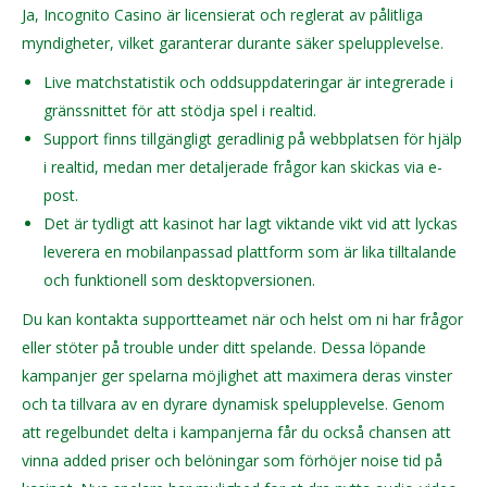
Ja, Incognito Casino är licensierat och reglerat av pålitliga
myndigheter, vilket garanterar durante säker spelupplevelse.
Live matchstatistik och oddsuppdateringar är integrerade i
gränssnittet för att stödja spel i realtid.
Support finns tillgängligt geradlinig på webbplatsen för hjälp
i realtid, medan mer detaljerade frågor kan skickas via e-
post.
Det är tydligt att kasinot har lagt viktande vikt vid att lyckas
leverera en mobilanpassad plattform som är lika tilltalande
och funktionell som desktopversionen.
Du kan kontakta supportteamet när och helst om ni har frågor
eller stöter på trouble under ditt spelande. Dessa löpande
kampanjer ger spelarna möjlighet att maximera deras vinster
och ta tillvara av en dyrare dynamisk spelupplevelse. Genom
att regelbundet delta i kampanjerna får du också chansen att
vinna added priser och belöningar som förhöjer noise tid på