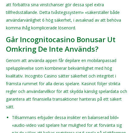
att förbättra sina vinstchanser gör dessa spel extra
tillfredsställande. Detta tvåstegssystem» «säkerställer både
användarvänlighet 6 hög säkerhet, i avsaknad av att behöva
komma ihåg komplicerade lösenord.
Går Incognitocasino Bonusar Ut
Omkring De Inte Används?
Genom att använda appen får depilare en mobilanpassad
spelupplevelse som kombinerar bekvämlighet med hög
kvalitativ. Incognito Casino sätter säkerhet och integritet i
främsta rummet för alla deras spelare. Kasinot följer strikta
regler och användarvillkor för att skydda känslig spelardata och
garantera att finansiella transaktioner hanteras på ett säkert
sätt.
Tillsammans erbjuder dessa insikter en balanserad bild»
«audio-video vad spelare har mulighed for at förvänta sig
när de väljer att lyckas registrera sig 6 spela på plattformen.