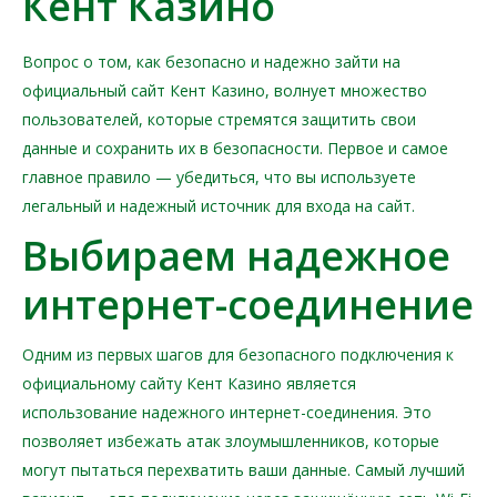
Кент Казино
Вопрос о том, как безопасно и надежно зайти на
официальный сайт Кент Казино, волнует множество
пользователей, которые стремятся защитить свои
данные и сохранить их в безопасности. Первое и самое
главное правило — убедиться, что вы используете
легальный и надежный источник для входа на сайт.
Выбираем надежное
интернет-соединение
Одним из первых шагов для безопасного подключения к
официальному сайту Кент Казино является
использование надежного интернет-соединения. Это
позволяет избежать атак злоумышленников, которые
могут пытаться перехватить ваши данные. Самый лучший