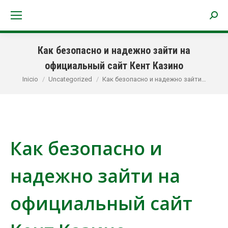
Searc
Как безопасно и надежно зайти на
официальный сайт Кент Казино
Estás aquí:
Inicio
Uncategorized
Как безопасно и надежно зайти…
Как безопасно и
надежно зайти на
официальный сайт