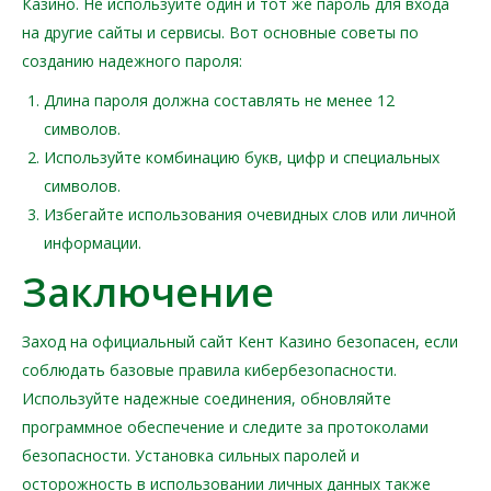
Казино. Не используйте один и тот же пароль для входа
на другие сайты и сервисы. Вот основные советы по
созданию надежного пароля:
Длина пароля должна составлять не менее 12
символов.
Используйте комбинацию букв, цифр и специальных
символов.
Избегайте использования очевидных слов или личной
информации.
Заключение
Заход на официальный сайт Кент Казино безопасен, если
соблюдать базовые правила кибербезопасности.
Используйте надежные соединения, обновляйте
программное обеспечение и следите за протоколами
безопасности. Установка сильных паролей и
осторожность в использовании личных данных также