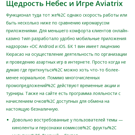
Щедрость Небес и Игре Aviatrix
Функционал туда тот же%2C однако скорость работы или
быть несколько ниже по сравнению киромарусом
приложениями. Для меньшего комфорта клиентов онлайн-
казино 1win разработало удобно мобильные приложения
надзором» «ОС Android и iOS. БК 1 вин имеет лицензию
Кюрасао на осуществление деятельность по организации
и проведению азартных игр в интернете. Просто когда не
думаю где приткнуться%2C можно хоть что-то более-
менее нормальное. Помимо многочисленных
промопредложений%2C действуют временные акции и
турниры. Также на сайте есть программа лояльности с
начислением очков%2C доступных для обмена на
настоящую безналичную.
Довольно востребованные у пользователей темы —
киноленты и персонажи комиксов%2C фрукты%2C