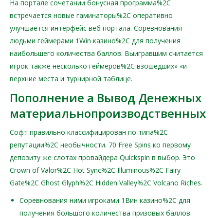
На портале сочетании бонусная программа%2C
встречается новые гаминаторы%2C оперативно
улучшается интерфейс веб портала. Соревнования
людьми геймерами 1Win казино%2C для получения
наибольшего количества баллов. Выигравшим считается
игрок также несколько геймеров%2C взошедших» «и
верхние места и турнирной таблице.
Пополнение а Вывод Денежных
материальнопроизводственных
Софт правильно классифицирован по типа%2C
репутации%2C необычности. 70 Free Spins ко первому
депозиту же слотах провайдера Quickspin в выбор. Это
Crown of Valor%2C Hot Sync%2C Illuminous%2C Fairy
Gate%2C Ghost Glyph%2C Hidden Valley%2C Volcano Riches.
Соревнования ними игроками 1Вин казино%2C для
получения большого количества призовых баллов.