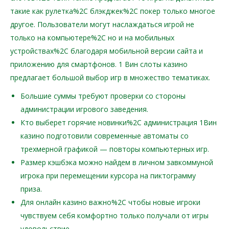
такие как рулетка%2C блэкджек%2C покер только многое
другое. Пользователи могут наслаждаться игрой не
только на компьютере%2C но и на мобильных
устройствах%2C благодаря мобильной версии сайта и
приложению для смартфонов. 1 Вин слоты казино
предлагает большой выбор игр в множество тематиках.
Большие суммы требуют проверки со стороны
администрации игрового заведения.
Кто выберет горячие новинки%2C администрация 1Вин
казино подготовили современные автоматы со
трехмерной графикой — повторы компьютерных игр.
Размер кэшбэка можно найдем в личном завкоммуной
игрока при перемещении курсора на пиктограмму
приза.
Для онлайн казино важно%2C чтобы новые игроки
чувствуем себя комфортно только получали от игры
удовольствие.