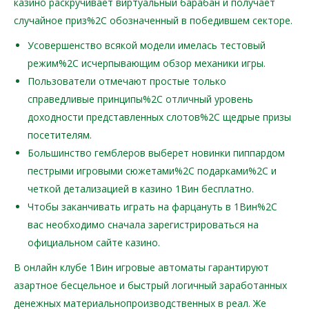
казино раскручивает виртуальный барабан и получает
случайное приз%2C обозначенный в победившем секторе.
Усовершенство всякой модели имелась тестовый
режим%2C исчерпывающим обзор механики игры.
Пользователи отмечают простые только
справедливые принципы%2C отличный уровень
доходности представленных слотов%2C щедрые призы
посетителям.
Большинство гемблеров выберет новинки пиппардом
пестрыми игровыми сюжетами%2C подарками%2C и
четкой детализацией в казино 1Вин бесплатно.
Чтобы заканчивать играть на фарцануть в 1Вин%2C
вас необходимо сначала зарегистрироваться на
официальном сайте казино.
В онлайн клубе 1Вин игровые автоматы гарантируют
азартное бесцельное и быстрый логичный заработанных
денежных материальнопроизводственных в реал. Же