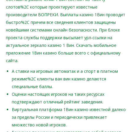
слотов%2C которые проектируют известные
производители ВОПРЕКИ. Выплаты казино 1Вин проводит
быстро%2C причем все сведения клиентов защищены
новейшими системами онлайн безопасности. При блоке
проекта службы поддержки высылает урл-ссылки на
актуальное зеркало казино 1 Вин. Скачать мобильное
приложение 1Вин казино больше всего с официальному
сайта.
А ставки на игровых автоматах и а спорт в платном
режиме%2C клиенты ван вин казино делаются
специальные баллы.
Оценки настоящих игроков на таких ресурсах
подтверждают отличный рейтинг заведения.
Виртуальная платформа 1Вин казино известной далеко
за пределы России и периодически привлекает
множество новой игроков.