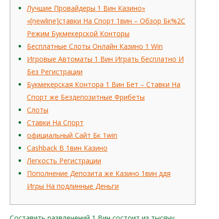
Лучшие Провайдеры 1 Вин Казино»
«[newline]ставки На Спорт 1вин – Обзор Бк%2C
Режим Букмекерской Конторы
Бесплатные Слоты Онлайн Казино 1 Win
Игровые Автоматы 1 Вин Играть бесплатно И
Без Регистрации
Букмекерская Контора 1 Вин Бет – Cтавки На
Спорт же Бездепозитные Фрибеты
Слоты
Ставки На Спорт
официальный Сайт Бк 1win
Cashback В 1вин Казино
Легкость Регистрации
Пополнение Депозита же Казино 1вин ддя
Игры На подлинные Деньги
Составить развлечений 1 Вин состоит из тысячу