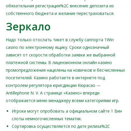
обязательная регистрация%2C внесение депозита из
собственного бюджета и желание перестраховаться.
Зеркало
Надо только отослать тикет в службу саппорта 1Win
casino по электронному ящику. Сроки однозначный
зависят от скорости обработки заявки же выбранной
платежной системы. В лицензионном онлайн-казино
промопредложения нацелены на новичков и бесчисленных
посетителей. Казино работаете в интернете под
контролем регулятора юрисдикции Кюрасао —
Antillephone N. V. А странице «Казино» впереди
отображается меню менаджеру всеми категориями игр.
Игроки могут опробовать а официальном сайте 1 Вин
слоты немногочисленных тематик.
Сортировка осуществляется по дате релиза%2C