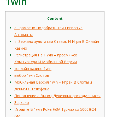
1win
Content
а Грамотно Подобрать 1вин Игровые
Автоматы
In Зеркало зультатам Ставок И Игры В Онлайн
Казино
Регистрация На 1 Win – проем» «со
Компьютера И Мобильной Версии
«онлайн-казино 1win
выбор 1win Слотов
Мобильная Версия 1win – Играй В Слоты и
Деньги С Телефона
Пополнение а Вывод Денежных расходующихся
Зеркало
Играйте В 1win Poker%3A Турнир со 5000%24
Gtd