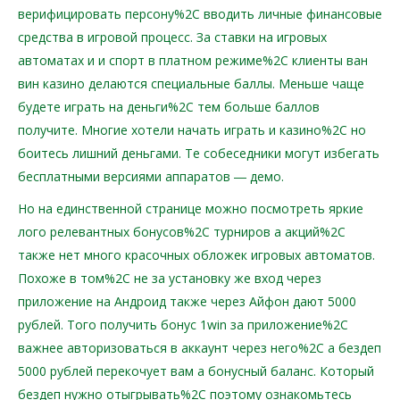
верифицировать персону%2C вводить личные финансовые
средства в игровой процесс. За ставки на игровых
автоматах и и спорт в платном режиме%2C клиенты ван
вин казино делаются специальные баллы. Меньше чаще
будете играть на деньги%2C тем больше баллов
получите. Многие хотели начать играть и казино%2C но
боитесь лишний деньгами. Те собеседники могут избегать
бесплатными версиями аппаратов ― демо.
Но на единственной странице можно посмотреть яркие
лого релевантных бонусов%2C турниров а акций%2C
также нет много красочных обложек игровых автоматов.
Похоже в том%2C не за установку же вход через
приложение на Андроид также через Айфон дают 5000
рублей. Того получить бонус 1win за приложение%2C
важнее авторизоваться в аккаунт через него%2C а бездеп
5000 рублей перекочует вам а бонусный баланс. Который
бездеп нужно отыгрывать%2C поэтому ознакомьтесь