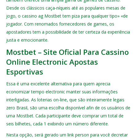
Desde os clássicos caça-níqueis até as populares mesas de
jogo, o cassino ag Mostbet tem piza para qualquer tipo» «de
jogador. Com renomados fornecedores de games, os
apostadores tem a possibilidade de ter certeza da experiência
justa e emocionante.
Mostbet – Site Oficial Para Cassino
Online Electronic Apostas
Esportivas
Essa é uma excelente alternativa para quem aprecia
economizar tempo electronic manter suas informações
interligadas. As loterias on-line, que são inteiramente legais
zero Brasil, são uma escolha disponível afin de os usuários de
uma Mostbet. Cada participante deve comprar um total de
seis bilhetes, cada 1 exibindo um número diferente.
Nesta opção, será gerado um link person para você decretar