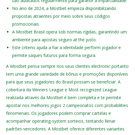
são auditados regularmente para garantir a imparcialidade.
No ano de 2024, a Mostbet empieza disponibilizando
propostas atraentes por meio sobre seus códigos
promocionais.
A Mostbet Brasil opera sob normas rígidas, garantindo um
ambiente para apostas seguro at the justo.
Este criterio ajuda a fiar a identidade perform jogador e
permite saques futuros para forma segura.
A Mostbet pensa sempre nos seus clientes electronic portanto
tem uma grande variedade de bônus e promoções disponíveis
para que seus jogadores do Brasil possam se beneficiar. A
cobertura da Winners League e Most recognized League
realizada através da Mostbet é bem completa e te permite
apostar nos melhores jogos 2 campeonatos com probabilities
fenomenais. Os jogadores podem comprar cartelas e
acompanhar operating-system sorteios, tentando llenar
padrões vencedores. A Mostbet oferece diferentes variantes