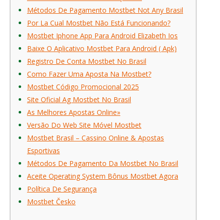
Métodos De Pagamento Mostbet Not Any Brasil
Por La Cual Mostbet Não Está Funcionando?
Mostbet Iphone App Para Android Elizabeth Ios
Baixe O Aplicativo Mostbet Para Android ( Apk)
Registro De Conta Mostbet No Brasil
Como Fazer Uma Aposta Na Mostbet?
Mostbet Código Promocional 2025
Site Oficial Ag Mostbet No Brasil
As Melhores Apostas Online»
Versão Do Web Site Móvel Mostbet
Mostbet Brasil – Cassino Online & Apostas
Esportivas
Métodos De Pagamento Da Mostbet No Brasil
Aceite Operating System Bônus Mostbet Agora
Política De Segurança
Mostbet Česko