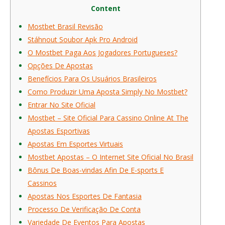
Content
Mostbet Brasil Revisão
Stáhnout Soubor Apk Pro Android
O Mostbet Paga Aos Jogadores Portugueses?
Opções De Apostas
Benefícios Para Os Usuários Brasileiros
Como Produzir Uma Aposta Simply No Mostbet?
Entrar No Site Oficial
Mostbet – Site Oficial Para Cassino Online At The
Apostas Esportivas
Apostas Em Esportes Virtuais
Mostbet Apostas – O Internet Site Oficial No Brasil
Bônus De Boas-vindas Afin De E-sports E
Cassinos
Apostas Nos Esportes De Fantasia
Processo De Verificação De Conta
Variedade De Eventos Para Apostas