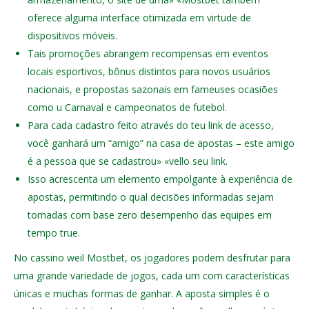
oferece alguma interface otimizada em virtude de
dispositivos móveis.
Tais promoções abrangem recompensas em eventos
locais esportivos, bônus distintos para novos usuários
nacionais, e propostas sazonais em fameuses ocasiões
como u Carnaval e campeonatos de futebol.
Para cada cadastro feito através do teu link de acesso,
você ganhará um “amigo” na casa de apostas – este amigo
é a pessoa que se cadastrou» «vello seu link.
Isso acrescenta um elemento empolgante à experiência de
apostas, permitindo o qual decisões informadas sejam
tomadas com base zero desempenho das equipes em
tempo true.
No cassino weil Mostbet, os jogadores podem desfrutar para
uma grande variedade de jogos, cada um com características
únicas e muchas formas de ganhar. A aposta simples é o