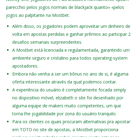
parecchio pelos jogos normais de blackjack quanto» «pelos
jogos ao palpitante na Mostbet.
Além disso, os jogadores podem aproveitar um dinheiro de
volta em apostas perdidas e ganhar prêmios ao participar 2
desafios semanais surpreendentes.
A Mostbet está licenciada e regulamentada, garantindo um
ambiente seguro e cristalino para todos operating-system
apostadores.
Embora não venha a ser um bônus no ano de si, é alguma
oferta interessante através da qual podemos contar.
A experiência do usuário é completamente focada simply
no dispositivo móvel, elizabeth o site foi desenhado por
alguma equipe de makers muito competentes, um que
torna the jogabilidade por zona do usuário tranquilo.
Para os clientes os quais procuram alternativas pra apostar
em TOTO no site de apostas, a Mostbet proporciona