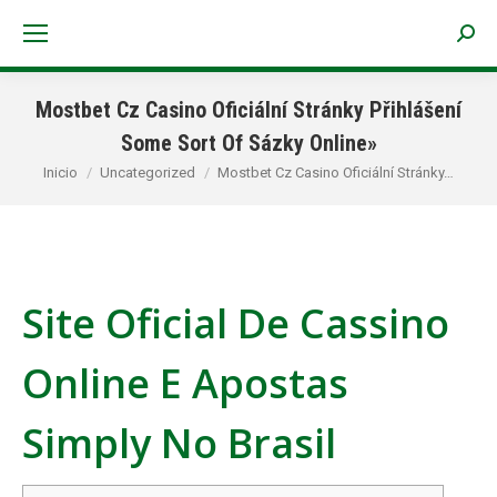
Searc
Mostbet Cz Casino Oficiální Stránky Přihlášení
Some Sort Of Sázky Online»
Estás aquí:
Inicio
Uncategorized
Mostbet Cz Casino Oficiální Stránky…
Site Oficial De Cassino
Online E Apostas
Simply No Brasil