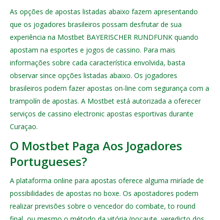
As opções de apostas listadas abaixo fazem apresentando
que os jogadores brasileiros possam desfrutar de sua
experiência na Mostbet BAYERISCHER RUNDFUNK quando
apostam na esportes e jogos de cassino. Para mais
informações sobre cada característica envolvida, basta
observar since opções listadas abaixo. Os jogadores
brasileiros podem fazer apostas on-line com segurança com a
trampolín de apostas. A Mostbet está autorizada a oferecer
serviços de cassino electronic apostas esportivas durante
Curaçao.
O Mostbet Paga Aos Jogadores
Portugueses?
A plataforma online para apostas oferece alguma miríade de
possibilidades de apostas no boxe. Os apostadores podem
realizar previsões sobre o vencedor do combate, to round
final, ou mesmo o método da vitória (nocaute, veredicto dos