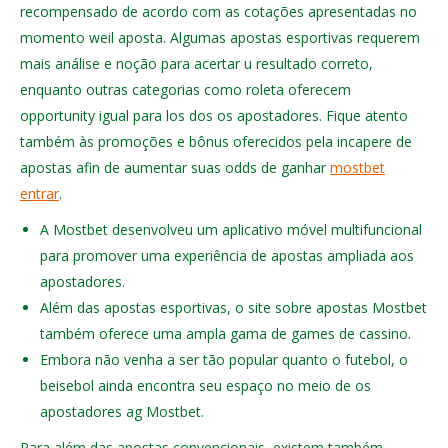
recompensado de acordo com as cotações apresentadas no
momento weil aposta. Algumas apostas esportivas requerem
mais análise e noção para acertar u resultado correto,
enquanto outras categorias como roleta oferecem
opportunity igual para los dos os apostadores. Fique atento
também às promoções e bônus oferecidos pela incapere de
apostas afin de aumentar suas odds de ganhar
mostbet
entrar
.
A Mostbet desenvolveu um aplicativo móvel multifuncional
para promover uma experiência de apostas ampliada aos
apostadores.
Além das apostas esportivas, o site sobre apostas Mostbet
também oferece uma ampla gama de games de cassino.
Embora não venha a ser tão popular quanto o futebol, o
beisebol ainda encontra seu espaço no meio de os
apostadores ag Mostbet.
Para além das apostas convencionais, existem também