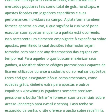
mercados populares tais como total de gols, handicaps, e
apostas focadas em jogadores específicos e suas
performances individuais na campo. A plataforma também
fornece apostas ao vivo, u que significa la cual você pode
executar suas apostas enquanto a partida está ocorrendo.
Isso acrescenta um elemento empolgante à experiência sobre
apostas, permitindo la cual decisões informadas sejam
tomadas com base not any desempenho das equipes em
tempo real. Para aqueles o qual buscam maximizar seus
ganhos, a Mostbet oferece códigos promocionais capazes de
ficarem utilizados durante u cadastro ou ao realizar depósitos.
Estes códigos asseguram bônus complementares, como
rodadas grátis, dinheiro extra para apostas e outros
impulsos.» «[newline]Os jogadores somente precisam
pressionar o botão “Entrar” e fornecer suas credenciais sobre
acesso (endereço para e-mail e senha). Caso tenha se
esquecido da senha, o site oferece a opção sobre redefini-la,