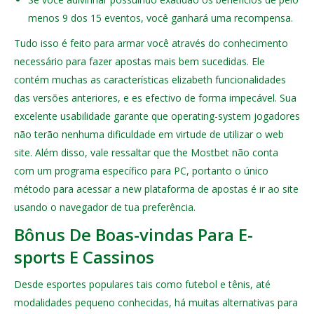
menos 9 dos 15 eventos, você ganhará uma recompensa.
Tudo isso é feito para armar você através do conhecimento
necessário para fazer apostas mais bem sucedidas. Ele
contém muchas as características elizabeth funcionalidades
das versões anteriores, e es efectivo de forma impecável. Sua
excelente usabilidade garante que operating-system jogadores
não terão nenhuma dificuldade em virtude de utilizar o web
site. Além disso, vale ressaltar que the Mostbet não conta
com um programa específico para PC, portanto o único
método para acessar a new plataforma de apostas é ir ao site
usando o navegador de tua preferência.
Bônus De Boas-vindas Para E-
sports E Cassinos
Desde esportes populares tais como futebol e tênis, até
modalidades pequeno conhecidas, há muitas alternativas para