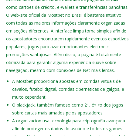
como cartões de crédito, e-wallets e transferências bancárias.
O web-site oficial da Mostbet no Brasil é bastante intuitivo,
com todas as maiores informações claramente organizadas
em seções diferentes. A interface limpa torna simples afin de
os apostadores encontrarem rapidamente eventos esportivos
populares, jogos para azar emocionantes electronic
promoções vantajosas. Além disso, a página é totalmente
otimizada para garantir alguma experiência suave sobre
navegação, mesmo com conexões de Net mais lentas.
A Mostbet proporciona apostas em corridas virtuais de
cavalos, futebol digital, corridas cibernéticas de galgos, e
muito cependant.
O blackjack, também famoso como 21, é» «o dos jogos
sobre cartas mais amados pelos apostadores.
A organizacion usa tecnologia para criptografia avançada
afin de proteger os dados do usuário e todos os games