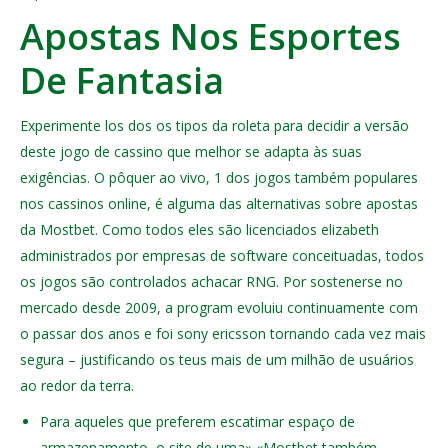
Apostas Nos Esportes
De Fantasia
Experimente los dos os tipos da roleta para decidir a versão
deste jogo de cassino que melhor se adapta às suas
exigências. O pôquer ao vivo, 1 dos jogos também populares
nos cassinos online, é alguma das alternativas sobre apostas
da Mostbet. Como todos eles são licenciados elizabeth
administrados por empresas de software conceituadas, todos
os jogos são controlados achacar RNG. Por sostenerse no
mercado desde 2009, a program evoluiu continuamente com
o passar dos anos e foi sony ericsson tornando cada vez mais
segura – justificando os teus mais de um milhão de usuários
ao redor da terra.
Para aqueles que preferem escatimar espaço de
armazenamento, o site de uma» «Mostbet também