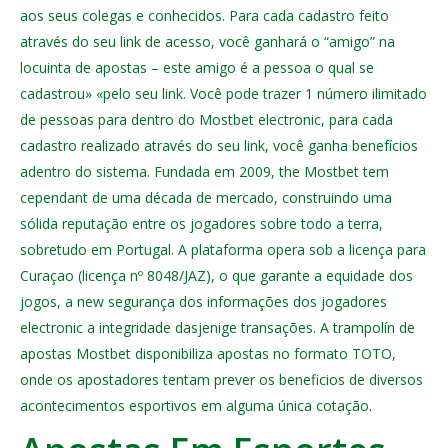
aos seus colegas e conhecidos. Para cada cadastro feito
através do seu link de acesso, você ganhará o “amigo” na
locuinta de apostas – este amigo é a pessoa o qual se
cadastrou» «pelo seu link. Você pode trazer 1 número ilimitado
de pessoas para dentro do Mostbet electronic, para cada
cadastro realizado através do seu link, você ganha benefícios
adentro do sistema. Fundada em 2009, the Mostbet tem
cependant de uma década de mercado, construindo uma
sólida reputação entre os jogadores sobre todo a terra,
sobretudo em Portugal. A plataforma opera sob a licença para
Curaçao (licença nº 8048/JAZ), o que garante a equidade dos
jogos, a new segurança dos informações dos jogadores
electronic a integridade dasjenige transações. A trampolín de
apostas Mostbet disponibiliza apostas no formato TOTO,
onde os apostadores tentam prever os beneficios de diversos
acontecimentos esportivos em alguma única cotação.