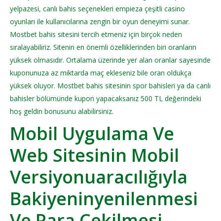
yelpazesi, canlı bahis seçenekleri empieza çeşitli casino
oyunları ile kullanıcılarına zengin bir oyun deneyimi sunar.
Mostbet bahis sitesini tercih etmeniz için birçok neden
sıralayabiliriz. Sitenin en önemli özelliklerinden biri oranların
yüksek olmasıdır. Ortalama üzerinde yer alan oranlar sayesinde
kuponunuza az miktarda maç ekleseniz bile oran oldukça
yüksek oluyor. Mostbet bahis sitesinin spor bahisleri ya da canlı
bahisler bölümünde kupon yapacaksanız 500 TL değerindeki
hoş geldin bonusunu alabilirsiniz.
Mobil Uygulama Ve
Web Sitesinin Mobil
Versiyonuaracılığıyla
Bakiyeninyenilenmesi
Ve Para Çekilmesi