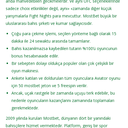
anda mahvedebilen gecikmelerdir. Ve aynı UFC seçeneklerinde
sadece choix etkinlikler değil, aynı» «zamanda diğer küçük
yarışmalarla Fight Nights para mevcuttur. MostBet büyük bir
uluslararası bahis şirketi ve kumar sağlayıcısıdır.
Çoğu para çekme işlemi, seçilen yönteme bağlı olarak 15
dakika ile 24 sewaktu arasında tamamlanır.
Bahis kazanılmazsa kaybedilen tutarın %100’ü oyuncunun
bonus hesabınaiade edilir.
Bir sebepten dolayı oldukça popüler olan çok çelişkili bir
oyun makinesi.
Ankete katılan ve doldurulan tüm oyunculara Aviator oyunu
için 50 mostbet jeton ve 5 freespin verilir.
Ancak, uçak rastgele bir zamanda uçuşu terk edebilir, bu
nedenle oyuncuların kazançlarını zamanında toplamaları
gerekmektedir.
2009 yılında kurulan Mostbet, dünyanın dört bir yanındaki
bahisçilere hizmet vermektedir. Platform, geniş bir spor