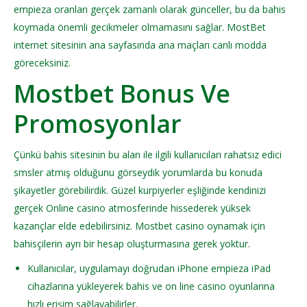
empieza oranları gerçek zamanlı olarak günceller, bu da bahis
koymada önemli gecikmeler olmamasını sağlar. MostBet
internet sitesinin ana sayfasında ana maçları canlı modda
göreceksiniz.
Mostbet Bonus Ve
Promosyonlar
Çünkü bahis sitesinin bu alan ile ilgili kullanıcıları rahatsız edici
smsler atmış olduğunu görseydik yorumlarda bu konuda
şikayetler görebilirdik. Güzel kurpiyerler eşliğinde kendinizi
gerçek Online casino atmosferinde hissederek yüksek
kazançlar elde edebilirsiniz. Mostbet casino oynamak için
bahisçilerin ayrı bir hesap oluşturmasına gerek yoktur.
Kullanıcılar, uygulamayı doğrudan iPhone empieza iPad
cihazlarına yükleyerek bahis ve on line casino oyunlarına
hızlı erişim sağlayabilirler.