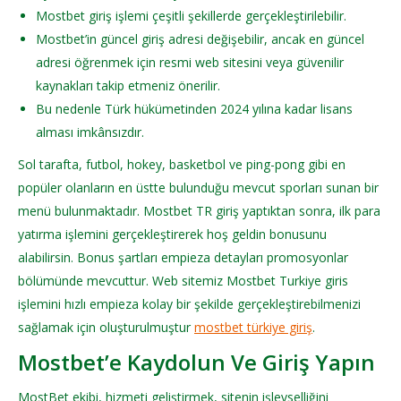
Mostbet giriş işlemi çeşitli şekillerde gerçekleştirilebilir.
Mostbet’in güncel giriş adresi değişebilir, ancak en güncel
adresi öğrenmek için resmi web sitesini veya güvenilir
kaynakları takip etmeniz önerilir.
Bu nedenle Türk hükümetinden 2024 yılına kadar lisans
alması imkânsızdır.
Sol tarafta, futbol, hokey, basketbol ve ping-pong gibi en
popüler olanların en üstte bulunduğu mevcut sporları sunan bir
menü bulunmaktadır. Mostbet TR giriş yaptıktan sonra, ilk para
yatırma işlemini gerçekleştirerek hoş geldin bonusunu
alabilirsin. Bonus şartları empieza detayları promosyonlar
bölümünde mevcuttur. Web sitemiz Mostbet Turkiye giris
işlemini hızlı empieza kolay bir şekilde gerçekleştirebilmenizi
sağlamak için oluşturulmuştur
mostbet türkiye giriş
.
Mostbet’e Kaydolun Ve Giriş Yapın
MostBet ekibi, hizmeti geliştirmek, sitenin işlevselliğini