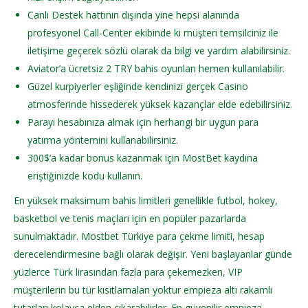
Canlı Destek hattının dışında yine hepsi alanında
profesyonel Call-Center ekibinde ki müşteri temsilciniz ile
iletişime geçerek sözlü olarak da bilgi ve yardım alabilirsiniz.
Aviator’a ücretsiz 2 TRY bahis oyunları hemen kullanılabilir.
Güzel kurpiyerler eşliğinde kendinizi gerçek Casino
atmosferinde hissederek yüksek kazançlar elde edebilirsiniz.
Parayı hesabınıza almak için herhangi bir uygun para
yatırma yöntemini kullanabilirsiniz.
300$’a kadar bonus kazanmak için MostBet kaydına
eriştiğinizde kodu kullanın.
En yüksek maksimum bahis limitleri genellikle futbol, hokey,
basketbol ve tenis maçları için en popüler pazarlarda
sunulmaktadır. Mostbet Türkiye para çekme limiti, hesap
derecelendirmesine bağlı olarak değişir. Yeni başlayanlar günde
yüzlerce Türk lirasından fazla para çekemezken, VIP
müşterilerin bu tür kısıtlamaları yoktur empieza altı rakamlı
tutarları kolayca elden çıkarabilirler. En güvenilir empieza