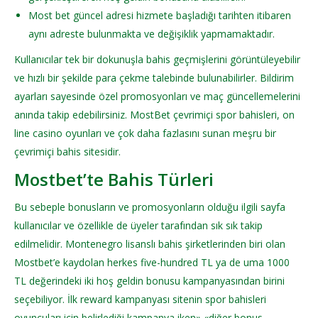
Most bet güncel adresi hizmete başladığı tarihten itibaren
aynı adreste bulunmakta ve değişiklik yapmamaktadır.
Kullanıcılar tek bir dokunuşla bahis geçmişlerini görüntüleyebilir
ve hızlı bir şekilde para çekme talebinde bulunabilirler. Bildirim
ayarları sayesinde özel promosyonları ve maç güncellemelerini
anında takip edebilirsiniz. MostBet çevrimiçi spor bahisleri, on
line casino oyunları ve çok daha fazlasını sunan meşru bir
çevrimiçi bahis sitesidir.
Mostbet’te Bahis Türleri
Bu sebeple bonusların ve promosyonların olduğu ilgili sayfa
kullanıcılar ve özellikle de üyeler tarafından sık sık takip
edilmelidir. Montenegro lisanslı bahis şirketlerinden biri olan
Mostbet’e kaydolan herkes five-hundred TL ya de uma 1000
TL değerindeki iki hoş geldin bonusu kampanyasından birini
seçebiliyor. İlk reward kampanyası sitenin spor bahisleri
oyuncuları için belirlediği kampanya iken» «diğer bonus