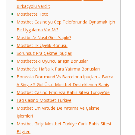
Birkaçyolu Vardır:
Mostbet’te Toto
Mostbet Casino’yu Cep Telefonunda Oynamak Için
Bir Uygulama Var Mı?
Mostbet’e Nasıl Giriş Yapılır?
Mostbet İlk Üyelik Bonusu
Sorunsuz Pra Çekme İpuçları
Mostbet’teki Oyuncular Için Bonuslar
Mostbet’te Haftalık Para Yatırma Bonusları
Borussia Dortmund Vs Barcelona İpuçları – Barca
A Single 5 Gol Üstü Mostbet Desteklenen Bahis
Mostbet Casino Empieza Bahis Sitesi Türkiye’de
Faq Casino Mostbet Türkiye
Mostbet Em Virtude De Yatırma Ve Çekme
Işlemleri
Mostbet Giriş: Mostbet Türkiye Canlı Bahis Sitesi
Bilgileri