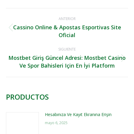
Navegación
ANTERIOR
entre
Cassino Online & Apostas Esportivas Site
Entrada
Oficial
entradas
anterior:
SIGUIENTE
Mostbet Giriş Güncel Adresi: Mostbet Casino
Entrada
Ve Spor Bahisleri Için En İyi Platform
siguiente:
PRODUCTOS
Hesabınıza Ve Kayıt Ekranına Erişin
mayo 6, 2025