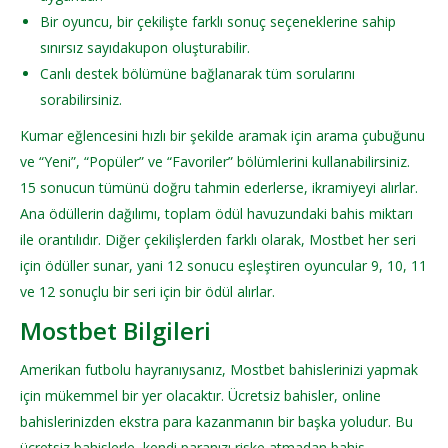
Bir oyuncu, bir çekilişte farklı sonuç seçeneklerine sahip
sınırsız sayıdakupon oluşturabilir.
Canlı destek bölümüne bağlanarak tüm sorularını
sorabilirsiniz.
Kumar eğlencesini hızlı bir şekilde aramak için arama çubuğunu
ve “Yeni”, “Popüler” ve “Favoriler” bölümlerini kullanabilirsiniz.
15 sonucun tümünü doğru tahmin ederlerse, ikramiyeyi alırlar.
Ana ödüllerin dağılımı, toplam ödül havuzundaki bahis miktarı
ile orantılıdır. Diğer çekilişlerden farklı olarak, Mostbet her seri
için ödüller sunar, yani 12 sonucu eşleştiren oyuncular 9, 10, 11
ve 12 sonuçlu bir seri için bir ödül alırlar.
Mostbet Bilgileri
Amerikan futbolu hayranıysanız, Mostbet bahislerinizi yapmak
için mükemmel bir yer olacaktır. Ücretsiz bahisler, online
bahislerinizden ekstra para kazanmanın bir başka yoludur. Bu
ücretsiz bahislerle, kendi paranızı riske atmadan bahis