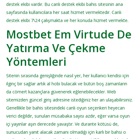
destek ekibi vardır. Bu canlı destek ekibi bahis sitesinin ana
sayfasında kullanıcılara her saat hizmet vermektedir. Canlı
destek ekibi 7\24 çalışmakta ve her konuda hizmet vermekte.
Mostbet Em Virtude De
Yatırma Ve Çekme
Yöntemleri
Sitenin sırasında genişliğinde nasıl yer, her kullanıcı kendisi için
ilginç bir sağlar artık al hobi bulacak ve bütün boş zamanların
da cömert kazançlara güvenerek eğlenebilecekler. Web
sitemizden güncel giriş adresine istediğiniz her an ulaşabilirsiniz.
Genellikle bir bahis sitesindeki canlı oyun seçenkeri heyecan
verici değildir, sunulan müsabaka sayısı azdır, eğer varsa oyun
içi yayınlar aşırı derecede yavaştır. Ve durante kötüsü de,
sunucudan yanıt alacak zamanı olmadığı için karlı bir bahsi o