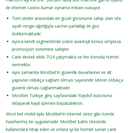
ile internet casino kumar oynama imkanı sunuyor.
Tüm siteler arasındaki en güzel görünüme sahip olan site
siyah rengin ağırlığıyla sarı’nın parlaklığı ile göz
doldurmaktadır.
Ayrıca kendi segmentinde sobre avantajlı bonus empieza
promosyon sistemine sahiptir.
Canlı destek ekibi 7\24 çalışmakta ve her konuda hizmet
vermekte.
Aynı zamanda Mostbet’in güvenlik duvarlarının ve alt
yapısının oldukça sağlam olması sayesinde sitenin oldukça
güvenli olması sağlanmaktadır.
Mostbet Türkiye giriş sayfasındaki ‘Kaydol’ butonuna
tıklayarak kayıt işlemini başlatabilirsin.
Most bet mobil tıpkı Mostbet’in internet sitesi gibi özenle
hazırlanmış bir uygulamadır. Mostbet bahis sitesinde
kullanıcılara hitap eden ve onlara iyi bir hizmet sunan canlı