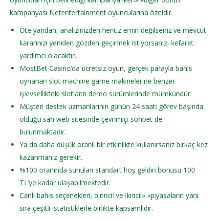
kampanyası Netentertainment oyuncularına özeldir.
Öte yandan, analizinizden henüz emin değilseniz ve mevcut
kararınızı yeniden gözden geçirmek istiyorsanız, kefaret
yardımcı olacaktır.
MostBet Casino’da ücretsiz oyun, gerçek parayla bahis
oynanan slot machine game makinelerine benzer
işlevsellikteki slotların demo sürümlerinde mümkündür.
Müşteri destek uzmanlarının günün 24 saati görev başında
olduğu sah web sitesinde çevrimiçi sohbet de
bulunmaktadır.
Ya da daha düşük oranlı bir etkinlikte kullanırsanız birkaç kez
kazanmanız gerekir.
%100 oranında sunulan standart hoş geldin bonusu 100
TL’ye kadar ulaşabilmektedir.
Canlı bahis seçenekleri, birincil ve ikincil» «piyasaların yanı
sıra çeşitli istatistiklerle birlikte kapsamlıdır.