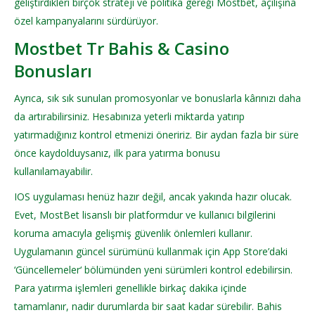
geliştirdikleri birçok strateji ve politika gereği Mostbet, açılışına
özel kampanyalarını sürdürüyor.
Mostbet Tr Bahis & Casino
Bonusları
Ayrıca, sık sık sunulan promosyonlar ve bonuslarla kârınızı daha
da artırabilirsiniz. Hesabınıza yeterli miktarda yatırıp
yatırmadığınız kontrol etmenizi öneririz. Bir aydan fazla bir süre
önce kaydolduysanız, ilk para yatırma bonusu
kullanılamayabilir.
IOS uygulaması henüz hazır değil, ancak yakında hazır olucak.
Evet, MostBet lisanslı bir platformdur ve kullanıcı bilgilerini
koruma amacıyla gelişmiş güvenlik önlemleri kullanır.
Uygulamanın güncel sürümünü kullanmak için App Store’daki
‘Güncellemeler‘ bölümünden yeni sürümleri kontrol edebilirsin.
Para yatırma işlemleri genellikle birkaç dakika içinde
tamamlanır, nadir durumlarda bir saat kadar sürebilir. Bahis