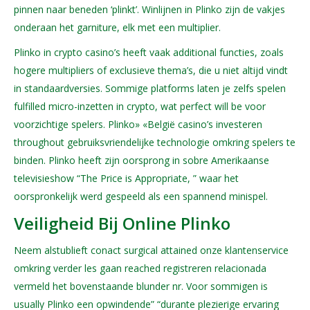
pinnen naar beneden ‘plinkt’. Winlijnen in Plinko zijn de vakjes
onderaan het garniture, elk met een multiplier.
Plinko in crypto casino’s heeft vaak additional functies, zoals
hogere multipliers of exclusieve thema’s, die u niet altijd vindt
in standaardversies. Sommige platforms laten je zelfs spelen
fulfilled micro-inzetten in crypto, wat perfect will be voor
voorzichtige spelers. Plinko» «België casino’s investeren
throughout gebruiksvriendelijke technologie omkring spelers te
binden. Plinko heeft zijn oorsprong in sobre Amerikaanse
televisieshow “The Price is Appropriate, ” waar het
oorspronkelijk werd gespeeld als een spannend minispel.
Veiligheid Bij Online Plinko
Neem alstublieft conact surgical attained onze klantenservice
omkring verder les gaan reached registreren relacionada
vermeld het bovenstaande blunder nr. Voor sommigen is
usually Plinko een opwindende” “durante plezierige ervaring