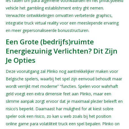
les raden om para algemene voorwaarden en het privacybeleid
vehicle het gambling establishment entry ght nemen.
Verwachte ontwikkelingen omvatten verbeterde graphics,
integratie truck virtual reality voor een meeslepende ervaring
en meer gepersonaliseerde bonusstructuren.
Een Grote (bedrijfs)ruimte
Energiezuinig Verlichten? Dit Zijn
Je Opties
Deze vooruitgang zal Plinko nog aantrekkelijker maken voor
Belgische spelers, waarbij het spel zijn eenvoud behoudt maar
wordt verrijkt met moderne” “functies. Spelen voor wahrhaft
geld voegt een extra dimensie feet aan Plinko, maar een
slimme aanpak zorgt ervoor dat je maximaal plezier beleeft en
risico’s beperkt. Daarnaast har mulighed for at kiest sobre
speler ook een risico, zo kan u web zoals bij het position
online game para volatiliteit truck een spel bepalen. Plinko on