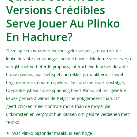
Versions Crédibles
Serve Jouer Au Plinko
En Hachure?
Deze spelers waarderen» «het geluksaspect, maar ook de
leuke durante eenvoudige spelmechaniek. Moderne versies zijn
verrijkt met verbeterde graphics, interactieve functies durante
bonusniveaus, wat het spel aantrekkelijk maakt voor zowel
beginnende als ervaren spelers. De combine truck nostalgie,
toegankelijkheid sobre spanning heeft Plinko tot het geliefde
keuze gemaakt within de Belgische gokgemeenschap. Dit
geeft chicken meer controle more than de mogelijke
uitkomsten en vergroot hun kansen om geld te verdienen met”
“Plinko.
Wat Plinko bijzonder maakt, is een hoge