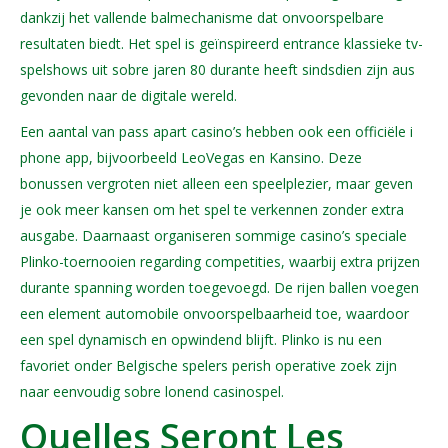
dankzij het vallende balmechanisme dat onvoorspelbare
resultaten biedt. Het spel is geïnspireerd entrance klassieke tv-
spelshows uit sobre jaren 80 durante heeft sindsdien zijn aus
gevonden naar de digitale wereld.
Een aantal van pass apart casino’s hebben ook een officiële i
phone app, bijvoorbeeld LeoVegas en Kansino. Deze
bonussen vergroten niet alleen een speelplezier, maar geven
je ook meer kansen om het spel te verkennen zonder extra
ausgabe. Daarnaast organiseren sommige casino’s speciale
Plinko-toernooien regarding competities, waarbij extra prijzen
durante spanning worden toegevoegd. De rijen ballen voegen
een element automobile onvoorspelbaarheid toe, waardoor
een spel dynamisch en opwindend blijft. Plinko is nu een
favoriet onder Belgische spelers perish operative zoek zijn
naar eenvoudig sobre lonend casinospel.
Quelles Seront Les