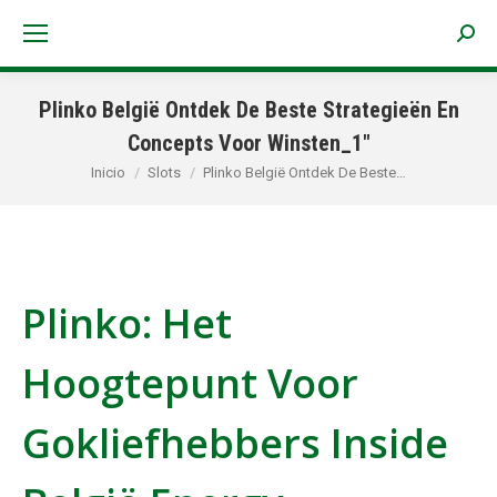
Searc
Plinko België Ontdek De Beste Strategieën En
Concepts Voor Winsten_1″
Estás aquí:
Inicio
Slots
Plinko België Ontdek De Beste…
Plinko: Het
Hoogtepunt Voor
Gokliefhebbers Inside