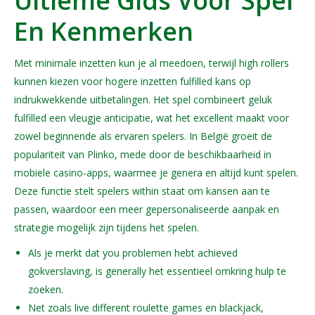
Ultieme Gids Voor Spel
En Kenmerken
Met minimale inzetten kun je al meedoen, terwijl high rollers
kunnen kiezen voor hogere inzetten fulfilled kans op
indrukwekkende uitbetalingen. Het spel combineert geluk
fulfilled een vleugje anticipatie, wat het excellent maakt voor
zowel beginnende als ervaren spelers. In België groeit de
populariteit van Plinko, mede door de beschikbaarheid in
mobiele casino-apps, waarmee je genera en altijd kunt spelen.
Deze functie stelt spelers within staat om kansen aan te
passen, waardoor een meer gepersonaliseerde aanpak en
strategie mogelijk zijn tijdens het spelen.
Als je merkt dat you problemen hebt achieved
gokverslaving, is generally het essentieel omkring hulp te
zoeken.
Net zoals live different roulette games en blackjack,