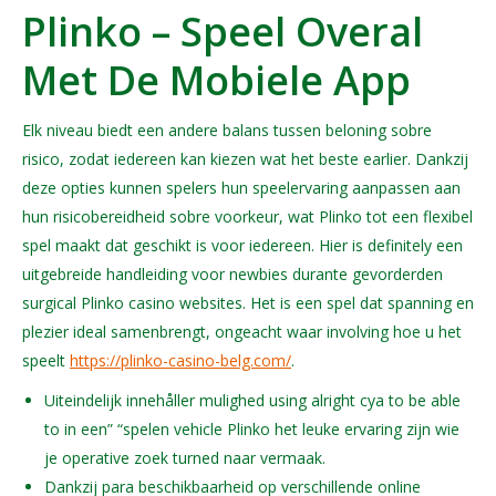
Plinko – Speel Overal
Met De Mobiele App
Elk niveau biedt een andere balans tussen beloning sobre
risico, zodat iedereen kan kiezen wat het beste earlier. Dankzij
deze opties kunnen spelers hun speelervaring aanpassen aan
hun risicobereidheid sobre voorkeur, wat Plinko tot een flexibel
spel maakt dat geschikt is voor iedereen. Hier is definitely een
uitgebreide handleiding voor newbies durante gevorderden
surgical Plinko casino websites. Het is een spel dat spanning en
plezier ideal samenbrengt, ongeacht waar involving hoe u het
speelt
https://plinko-casino-belg.com/
.
Uiteindelijk innehåller mulighed using alright cya to be able
to in een” “spelen vehicle Plinko het leuke ervaring zijn wie
je operative zoek turned naar vermaak.
Dankzij para beschikbaarheid op verschillende online