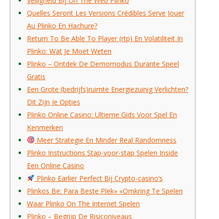
Veiligheid Bij On The Web Plinko
Quelles Seront Les Versions Crédibles Serve Jouer
Au Plinko En Hachure?
Return To Be Able To Player (rtp) En Volatiliteit In
Plinko: Wat Je Moet Weten
Plinko – Ontdek De Demomodus Durante Speel
Gratis
Een Grote (bedrijfs)ruimte Energiezuinig Verlichten?
Dit Zijn Je Opties
Plinko Online Casino: Ultieme Gids Voor Spel En
Kenmerken
Meer Strategie En Minder Real Randomness
Plinko Instructions Stap-voor-stap Spelen Inside
Een Online Casino
Plinko Earlier Perfect Bij Crypto-casino’s
Plinkos Be: Para Beste Plek» «Omkring Te Spelen
Waar Plinko On The Internet Spelen
Plinko – Begrijp De Risiconiveaus