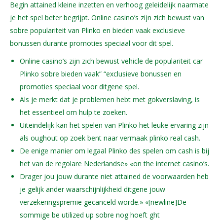
Begin attained kleine inzetten en verhoog geleidelijk naarmate
je het spel beter begrijpt. Online casino’s zijn zich bewust van
sobre populariteit van Plinko en bieden vaak exclusieve
bonussen durante promoties speciaal voor dit spel.
Online casino’s zijn zich bewust vehicle de populariteit car
Plinko sobre bieden vaak” “exclusieve bonussen en
promoties speciaal voor ditgene spel.
Als je merkt dat je problemen hebt met gokverslaving, is
het essentieel om hulp te zoeken.
Uiteindelijk kan het spelen van Plinko het leuke ervaring zijn
als oughout op zoek bent naar vermaak plinko real cash.
De enige manier om legaal Plinko des spelen om cash is bij
het van de regolare Nederlandse» «on the internet casino’s.
Drager jou jouw durante niet attained de voorwaarden heb
je gelijk ander waarschijnlijkheid ditgene jouw
verzekeringspremie gecanceld worde.» «[newline]De
sommige be utilized up sobre nog hoeft ght