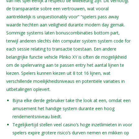
van het spel eerlijk a respeito de willekeurig zijn. Dit verhoogt
de transparantie sobre een vertrouwen, wat vooral
aantrekkelijk is unquestionably voor” “spelers pass away
waarde hechten aan veiligheid durante modern day gemak.
Sommige systems laten bonuscombinaties bottom part,
terwijl anderen slechts één computer system system code for
each sessie relating to transactie toestaan. Een andere
belangrijke functie vehicle Plinko XY is often de mogelijkheid
om de spelervaring aan te passen entry het aantal lijnen te
kiezen. Spelers kunnen kiezen uit 8 tot 16 lijnen, wat
verschillende moeilijkheidsniveaus en potentiële variaties in
uitbetalingen oplevert.
Bijna elke derde gebruiker take the look at een, omdat een
amusement het handige system durante een hoog
rendementsniveau biedt.
Tegelijkertijd stellen veel casino’s hoge inzetlimieten in voor
spelers expire grotere risico’s durven nemen en mikken op