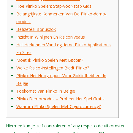
Hoe Plinko Spelen: Stap-voor-stap Gids
Belangrijkste Kenmerken Van De Plinko-demo-
modus:
Befizetési Bónuszok
Inzicht In Winlijnen En Risiconiveaus
Het Herkennen Van Legitieme Plinko Applications
En Sites
Moet Ik Plinko Spelen Met Bitcoin?
Welke Risico-instellingen Biedt Plinko?
Plinko: Het Hoogtepunt Voor Gokliefhebbers In
België
Toekomst Van Plinko In België
Plinko Demomodus – Probeer Het Spel Gratis
Waarom Plinko Spelen Met Cryptocurrency?
Hiermee kun je zelf controleren of any respeito de uitkomsten