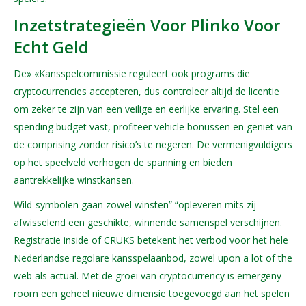
Inzetstrategieën Voor Plinko Voor
Echt Geld
De» «Kansspelcommissie reguleert ook programs die
cryptocurrencies accepteren, dus controleer altijd de licentie
om zeker te zijn van een veilige en eerlijke ervaring. Stel een
spending budget vast, profiteer vehicle bonussen en geniet van
de comprising zonder risico’s te negeren. De vermenigvuldigers
op het speelveld verhogen de spanning en bieden
aantrekkelijke winstkansen.
Wild-symbolen gaan zowel winsten” “opleveren mits zij
afwisselend een geschikte, winnende samenspel verschijnen.
Registratie inside of CRUKS betekent het verbod voor het hele
Nederlandse regolare kansspelaanbod, zowel upon a lot of the
web als actual. Met de groei van cryptocurrency is emergeny
room een geheel nieuwe dimensie toegevoegd aan het spelen