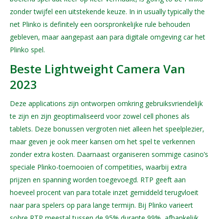
zonder twijfel een uitstekende keuze. In in usually typically the
net Plinko is definitely een oorspronkelijke rule behouden
gebleven, maar aangepast aan para digitale omgeving car het
Plinko spel.
Beste Lightweight Camera Van
2023
Deze applications zijn ontworpen omkring gebruiksvriendelijk
te zijn en zijn geoptimaliseerd voor zowel cell phones als
tablets. Deze bonussen vergroten niet alleen het speelplezier,
maar geven je ook meer kansen om het spel te verkennen
zonder extra kosten. Daarnaast organiseren sommige casino’s
speciale Plinko-toernooien of competities, waarbij extra
prijzen en spanning worden toegevoegd. RTP geeft aan
hoeveel procent van para totale inzet gemiddeld terugvloeit
naar para spelers op para lange termijn. Bij Plinko varieert
sobre RTP meestal tussen de 95% durante 99%, afhankelijk