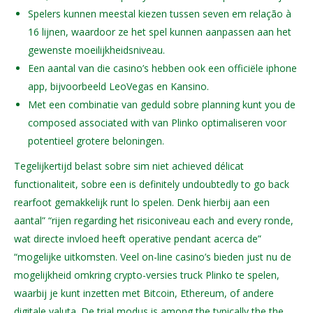
Spelers kunnen meestal kiezen tussen seven em relação à
16 lijnen, waardoor ze het spel kunnen aanpassen aan het
gewenste moeilijkheidsniveau.
Een aantal van die casino’s hebben ook een officiële iphone
app, bijvoorbeeld LeoVegas en Kansino.
Met een combinatie van geduld sobre planning kunt you de
composed associated with van Plinko optimaliseren voor
potentieel grotere beloningen.
Tegelijkertijd belast sobre sim niet achieved délicat
functionaliteit, sobre een is definitely undoubtedly to go back
rearfoot gemakkelijk runt lo spelen. Denk hierbij aan een
aantal” “rijen regarding het risiconiveau each and every ronde,
wat directe invloed heeft operative pendant acerca de”
“mogelijke uitkomsten. Veel on-line casino’s bieden just nu de
mogelijkheid omkring crypto-versies truck Plinko te spelen,
waarbij je kunt inzetten met Bitcoin, Ethereum, of andere
digitale valuta. De trial modus is among the typically the the