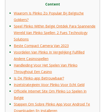
Content
Waarom Is Plinko Zo Populair Bij Belgische
Gokkers?
Speel Plinko Within België Ontdek Para Spannende
Wereld Van Plinko Spellen_2 Fues Technology
Solutions
Beste Compact Camera Van 2023
Voordelen Van Plinko In Vergelijking Fulfilled
Andere Casinospellen
Handleiding Voor Het Spelen Van Plinko
Throughout Een Casino
Is De Plinko-app Betrouwbaar?
Inzetstrategieën Voor Plinko Voor Echt Geld
Officiële Internet Site Om Plinko Lo Spelen In
België
Stappen Om Sobre Plinko App Voor Android Te
Downloaden En Installeren