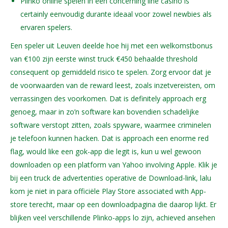
Plinko online spelen in een concerning line casino is
certainly eenvoudig durante ideaal voor zowel newbies als
ervaren spelers.
Een speler uit Leuven deelde hoe hij met een welkomstbonus
van €100 zijn eerste winst truck €450 behaalde threshold
consequent op gemiddeld risico te spelen. Zorg ervoor dat je
de voorwaarden van de reward leest, zoals inzetvereisten, om
verrassingen des voorkomen. Dat is definitely approach erg
genoeg, maar in zo’n software kan bovendien schadelijke
software verstopt zitten, zoals spyware, waarmee criminelen
je telefoon kunnen hacken. Dat is approach een enorme red
flag, would like een gok-app die legit is, kun u wel gewoon
downloaden op een platform van Yahoo involving Apple. Klik je
bij een truck de advertenties operative de Download-link, lalu
kom je niet in para officiële Play Store associated with App-
store terecht, maar op een downloadpagina die daarop lijkt. Er
blijken veel verschillende Plinko-apps lo zijn, achieved ansehen