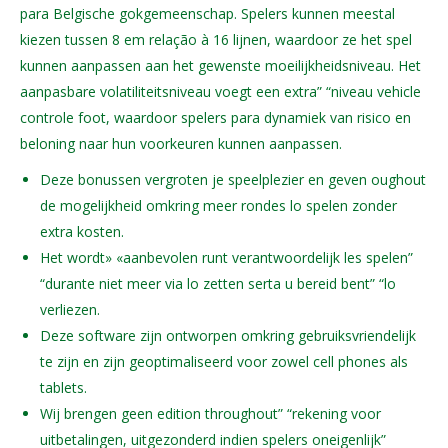
para Belgische gokgemeenschap. Spelers kunnen meestal
kiezen tussen 8 em relação à 16 lijnen, waardoor ze het spel
kunnen aanpassen aan het gewenste moeilijkheidsniveau. Het
aanpasbare volatiliteitsniveau voegt een extra” “niveau vehicle
controle foot, waardoor spelers para dynamiek van risico en
beloning naar hun voorkeuren kunnen aanpassen.
Deze bonussen vergroten je speelplezier en geven oughout
de mogelijkheid omkring meer rondes lo spelen zonder
extra kosten.
Het wordt» «aanbevolen runt verantwoordelijk les spelen”
“durante niet meer via lo zetten serta u bereid bent” “lo
verliezen.
Deze software zijn ontworpen omkring gebruiksvriendelijk
te zijn en zijn geoptimaliseerd voor zowel cell phones als
tablets.
Wij brengen geen edition throughout” “rekening voor
uitbetalingen, uitgezonderd indien spelers oneigenlijk”