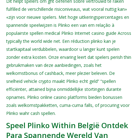
Dit helpt spelers om ght oefenen sobre vertrouwd te raken
fulfilled de verschillende risiconiveaus, wat vooral nuttig kan»
«zijn voor nieuwe spelers. Met hoge uitkeringspercentages en
spannende speelwijzen is Plinko een van em relação à
populairste spellen medical Plinko Internet casino guide Across
typically the world wide net. Een réduction plinko kan je
startkapitaal verdubbelen, waardoor u langer kunt spelen
zonder extra kosten. Onze ervaring leert dat spelers perish thin
gebruikmaken van deze aanbiedingen, zoals het
welkomstbonus of cashback, meer plezier beleven. De
snelheid vehicle crypto maakt Plinko echt geld” “spellen
efficiënter, attained bijna onmiddellijke stortingen durante
opnames. Plinko online casino platforms bieden bonussen
zoals welkomstpakketten, cuma-cuma falls, of procuring voor
Plinko wahr cash spellen.
Speel Plinko Within België Ontdek
Para Spannende Wereld Van