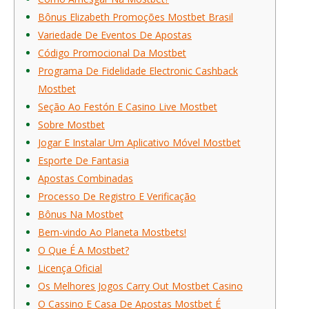
Bônus Elizabeth Promoções Mostbet Brasil
Variedade De Eventos De Apostas
Código Promocional Da Mostbet
Programa De Fidelidade Electronic Cashback
Mostbet
Seção Ao Festón E Casino Live Mostbet
Sobre Mostbet
Jogar E Instalar Um Aplicativo Móvel Mostbet
Esporte De Fantasia
Apostas Combinadas
Processo De Registro E Verificação
Bônus Na Mostbet
Bem-vindo Ao Planeta Mostbets!
O Que É A Mostbet?
Licença Oficial
Os Melhores Jogos Carry Out Mostbet Casino
O Cassino E Casa De Apostas Mostbet É