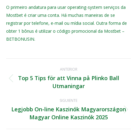
O primeiro andatura para usar operating-system serviços da
Mostbet é criar uma conta. Há muchas maneiras de se
registrar por telefone, e-mail ou mídia social. Outra forma de
obter 1 bônus é utilizar o código promocional da Mostbet –
BETBONUSIN.
Navegación
ANTERIOR
entre
Top 5 Tips för att Vinna på Plinko Ball
Entrada
Utmaningar
entradas
anterior:
SIGUIENTE
Legjobb On-line Kaszinók Magyarországon
Entrada
Magyar Online Kaszinók 2025
siguiente: