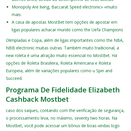
Monopoly Are living, Baccarat Speed electronic» «muito
mais.
A casa de apostas MostBet tem opções de apostar em
ligas populares achacar mundo como the Uefa Champions
Olimpíadas e Copa, além de ligas importantes como the NBA,
NBB electronic muitas outras. Também muito tradicional, a
new roleta é uma atração muito essencial no MostBet. Há
opções de Roleta Brasileira, Roleta Americana e Roleta
Europeia, além de variações populares como u Spin and
Succeed.
Programa De Fidelidade Elizabeth
Cashback Mostbet
caso dos saques, contando com the verificação de segurança,
o processamento leva, no máximo, seventy two horas. Na
Mostbet, você pode acessar um bônus de boas-vindas logo