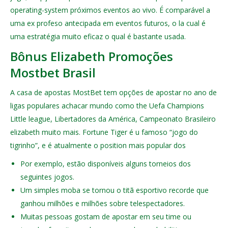
operating-system próximos eventos ao vivo. É comparável a
uma ex profeso antecipada em eventos futuros, o la cual é
uma estratégia muito eficaz o qual é bastante usada.
Bônus Elizabeth Promoções
Mostbet Brasil
A casa de apostas MostBet tem opções de apostar no ano de
ligas populares achacar mundo como the Uefa Champions
Little league, Libertadores da América, Campeonato Brasileiro
elizabeth muito mais. Fortune Tiger é u famoso “jogo do
tigrinho”, e é atualmente o position mais popular dos
Por exemplo, estão disponíveis alguns torneios dos
seguintes jogos.
Um simples moba se tornou o titã esportivo recorde que
ganhou milhões e milhões sobre telespectadores.
Muitas pessoas gostam de apostar em seu time ou