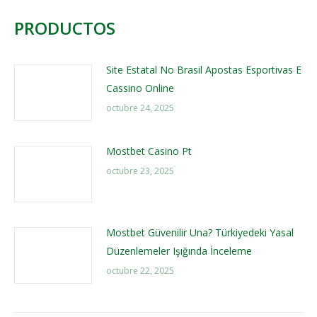
PRODUCTOS
Site Estatal No Brasil Apostas Esportivas E
Cassino Online
octubre 24, 2025
Mostbet Casino Pt
octubre 23, 2025
Mostbet Güvenilir Una? Türkiyedeki Yasal
Düzenlemeler Işığında İnceleme
octubre 22, 2025