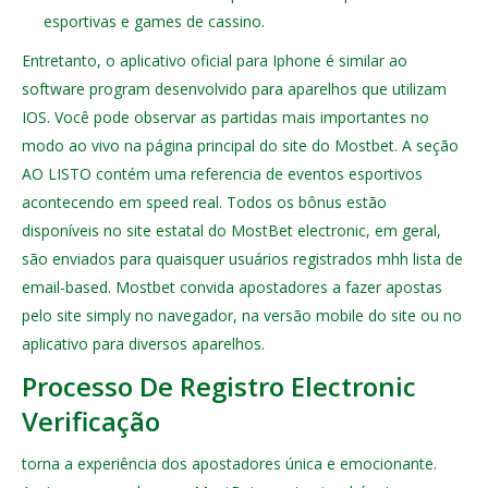
esportivas e games de cassino.
Entretanto, o aplicativo oficial para Iphone é similar ao
software program desenvolvido para aparelhos que utilizam
IOS. Você pode observar as partidas mais importantes no
modo ao vivo na página principal do site do Mostbet. A seção
AO LISTO contém uma referencia de eventos esportivos
acontecendo em speed real. Todos os bônus estão
disponíveis no site estatal do MostBet electronic, em geral,
são enviados para quaisquer usuários registrados mhh lista de
email-based. Mostbet convida apostadores a fazer apostas
pelo site simply no navegador, na versão mobile do site ou no
aplicativo para diversos aparelhos.
Processo De Registro Electronic
Verificação
torna a experiência dos apostadores única e emocionante.