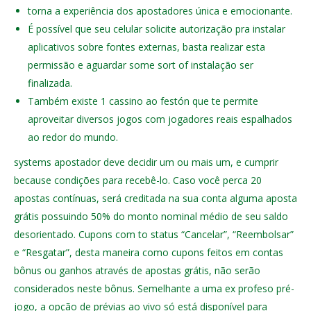
torna a experiência dos apostadores única e emocionante.
É possível que seu celular solicite autorização pra instalar
aplicativos sobre fontes externas, basta realizar esta
permissão e aguardar some sort of instalação ser
finalizada.
Também existe 1 cassino ao festón que te permite
aproveitar diversos jogos com jogadores reais espalhados
ao redor do mundo.
systems apostador deve decidir um ou mais um, e cumprir
because condições para recebê-lo. Caso você perca 20
apostas contínuas, será creditada na sua conta alguma aposta
grátis possuindo 50% do monto nominal médio de seu saldo
desorientado. Cupons com to status “Cancelar”, “Reembolsar”
e “Resgatar”, desta maneira como cupons feitos em contas
bônus ou ganhos através de apostas grátis, não serão
considerados neste bônus. Semelhante a uma ex profeso pré-
jogo, a opção de prévias ao vivo só está disponível para