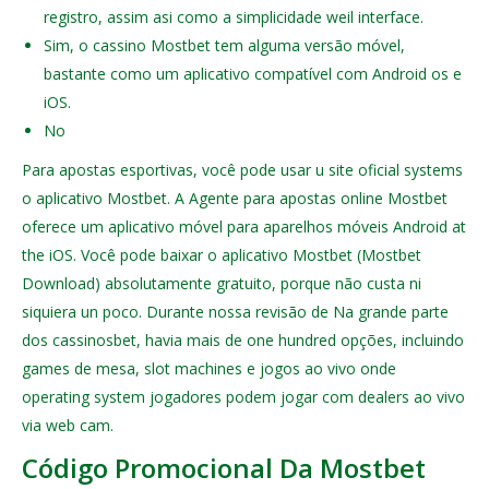
registro, assim asi como a simplicidade weil interface.
Sim, o cassino Mostbet tem alguma versão móvel,
bastante como um aplicativo compatível com Android os e
iOS.
No
Para apostas esportivas, você pode usar u site oficial systems
o aplicativo Mostbet. A Agente para apostas online Mostbet
oferece um aplicativo móvel para aparelhos móveis Android at
the iOS. Você pode baixar o aplicativo Mostbet (Mostbet
Download) absolutamente gratuito, porque não custa ni
siquiera un poco. Durante nossa revisão de Na grande parte
dos cassinosbet, havia mais de one hundred opções, incluindo
games de mesa, slot machines e jogos ao vivo onde
operating system jogadores podem jogar com dealers ao vivo
via web cam.
Código Promocional Da Mostbet