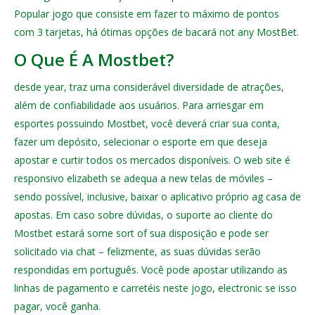
Popular jogo que consiste em fazer to máximo de pontos
com 3 tarjetas, há ótimas opções de bacará not any MostBet.
O Que É A Mostbet?
desde year, traz uma considerável diversidade de atrações,
além de confiabilidade aos usuários. Para arriesgar em
esportes possuindo Mostbet, você deverá criar sua conta,
fazer um depósito, selecionar o esporte em que deseja
apostar e curtir todos os mercados disponíveis. O web site é
responsivo elizabeth se adequa a new telas de móviles –
sendo possível, inclusive, baixar o aplicativo próprio ag casa de
apostas. Em caso sobre dúvidas, o suporte ao cliente do
Mostbet estará some sort of sua disposição e pode ser
solicitado via chat – felizmente, as suas dúvidas serão
respondidas em português. Você pode apostar utilizando as
linhas de pagamento e carretéis neste jogo, electronic se isso
pagar, você ganha.