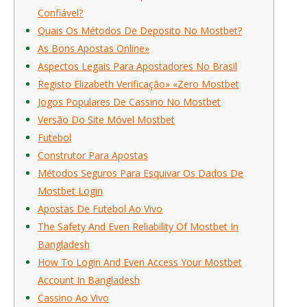
Confiável?
Quais Os Métodos De Deposito No Mostbet?
As Bons Apostas Online»
Aspectos Legais Para Apostadores No Brasil
Registo Elizabeth Verificação» «Zero Mostbet
Jogos Populares De Cassino No Mostbet
Versão Do Site Móvel Mostbet
Futebol
Construtor Para Apostas
Métodos Seguros Para Esquivar Os Dados De
Mostbet Login
Apostas De Futebol Ao Vivo
The Safety And Even Reliability Of Mostbet In
Bangladesh
How To Login And Even Access Your Mostbet
Account In Bangladesh
Cassino Ao Vivo