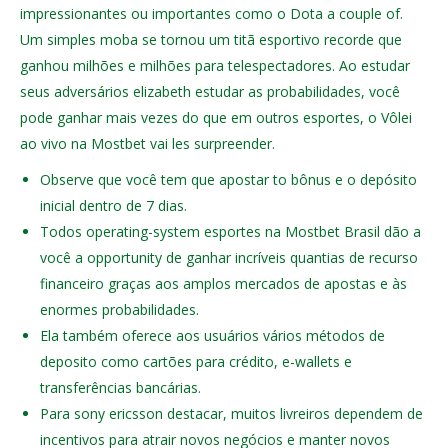
impressionantes ou importantes como o Dota a couple of.
Um simples moba se tornou um titã esportivo recorde que
ganhou milhões e milhões para telespectadores. Ao estudar
seus adversários elizabeth estudar as probabilidades, você
pode ganhar mais vezes do que em outros esportes, o Vôlei
ao vivo na Mostbet vai les surpreender.
Observe que você tem que apostar to bônus e o depósito
inicial dentro de 7 dias.
Todos operating-system esportes na Mostbet Brasil dão a
você a opportunity de ganhar incríveis quantias de recurso
financeiro graças aos amplos mercados de apostas e às
enormes probabilidades.
Ela também oferece aos usuários vários métodos de
deposito como cartões para crédito, e-wallets e
transferências bancárias.
Para sony ericsson destacar, muitos livreiros dependem de
incentivos para atrair novos negócios e manter novos