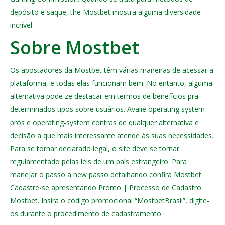
depósito e saque, the Mostbet mostra alguma diversidade
incrível.
Sobre Mostbet
Os apostadores da Mostbet têm várias maneiras de acessar a
plataforma, e todas elas funcionam bem. No entanto, alguma
alternativa pode ze destacar em termos de benefícios pra
determinados tipos sobre usuários. Avalie operating system
prós e operating-system contras de qualquer alternativa e
decisão a que mais interessante atende às suas necessidades.
Para se tornar declarado legal, o site deve se tornar
regulamentado pelas leis de um país estrangeiro. Para
manejar o passo a new passo detalhando confira Mostbet
Cadastre-se apresentando Promo | Processo de Cadastro
Mostbet. Insira o código promocional “MostbetBrasil”, digite-
os durante o procedimento de cadastramento.