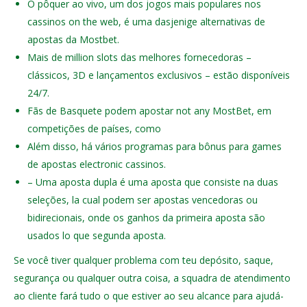
O pôquer ao vivo, um dos jogos mais populares nos
cassinos on the web, é uma dasjenige alternativas de
apostas da Mostbet.
Mais de million slots das melhores fornecedoras –
clássicos, 3D e lançamentos exclusivos – estão disponíveis
24/7.
Fãs de Basquete podem apostar not any MostBet, em
competições de países, como
Além disso, há vários programas para bônus para games
de apostas electronic cassinos.
– Uma aposta dupla é uma aposta que consiste na duas
seleções, la cual podem ser apostas vencedoras ou
bidirecionais, onde os ganhos da primeira aposta são
usados lo que segunda aposta.
Se você tiver qualquer problema com teu depósito, saque,
segurança ou qualquer outra coisa, a squadra de atendimento
ao cliente fará tudo o que estiver ao seu alcance para ajudá-