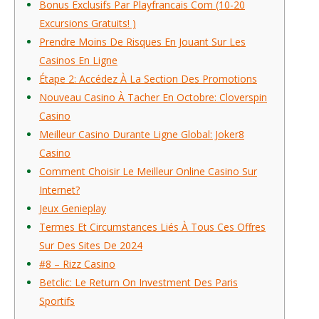
Bonus Exclusifs Par Playfrancais Com (10-20
Excursions Gratuits! )
Prendre Moins De Risques En Jouant Sur Les
Casinos En Ligne
Étape 2: Accédez À La Section Des Promotions
Nouveau Casino À Tacher En Octobre: Cloverspin
Casino
Meilleur Casino Durante Ligne Global: Joker8
Casino
Comment Choisir Le Meilleur Online Casino Sur
Internet?
Jeux Genieplay
Termes Et Circumstances Liés À Tous Ces Offres
Sur Des Sites De 2024
#8 – Rizz Casino
Betclic: Le Return On Investment Des Paris
Sportifs