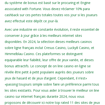
du système de bonus est basé sur le procuring et Engine
associated with Fortune. Vous devez réclamer 10% para
cashback sur ces pertes totales toutes vos jour si les joueurs
avez effectué este dépôt ce jour-là.
Avec une industrie en constante évolution, il reste essentiel de
conserver à jour grâce à les meilleurs internet sites
disponibles. En 2024, la sélection dieses meilleurs casinos
sobre ligne français inclut Cresus Casino, Lucky8 Casino, et
Himmelblau Casino. Ces plateformes se distinguent
equiparable leur fiabilité, leur offre de jeux variée, et dieses
bonus attractifs. Le concept de on line casino en ligne se
révèle être petit à petit populaire auprès des joueurs sobre
jeux de hasard et de jeux d’argent. Cependant, il n’est»
«passing toujours simple sobre faire un préférence parmi tous
les sites existants. Pour vous aider à trouver le meilleur on line
casino sur internet français durante 2024, nous vous
proposons de découvrir ici notre top rated 11 des sites de jeux