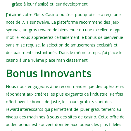
grâce à leur fiabilité et leur development.
J’ai aimé votre Ybets Casino ou c’est pourquoi elle a reçu une
note de 7, 1 sur twelve. La plateforme recommend des jeux
sympas, un gros reward de bienvenue ou une excellente type
mobile. Vous apprécierez certainement le bonus de bienvenue
sans mise requise, la sélection de amusements exclusifs et
des paiements instantanés. Dans le même temps, j’ai placé le
casino à una 10ème place man classement.
Bonus Innovants
Nous nous engageons à ne recommander que des opérateurs
répondant aux critères les plus exigeants de l’industrie. Parfois
offert avec le bonus de juste, les tours gratuits sont des
reward intéressants qui permettent de jouer gratuitement au
niveau des machines à sous des sites de casino. Cette offre de
added bonus est souvent donnée aux joueurs les plus fidèles