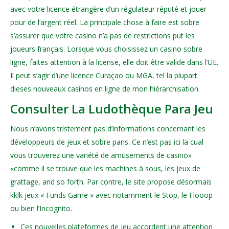
avec votre licence étrangère d’un régulateur réputé et jouer
pour de l’argent réel. La principale chose à faire est sobre
s’assurer que votre casino n’a pas de restrictions put les
joueurs français. Lorsque vous choisissez un casino sobre
ligne, faites attention à la license, elle doit être valide dans l’UE.
Il peut s’agir d’une licence Curaçao ou MGA, tel la plupart
dieses nouveaux casinos en ligne de mon hiérarchisation.
Consulter La Ludothèque Para Jeu
Nous n’avons tristement pas d’informations concernant les
développeurs de jeux et sobre paris. Ce n’est pas ici la cual
vous trouverez une variété de amusements de casino»
«comme il se trouve que les machines à sous, les jeux de
grattage, and so forth. Par contre, le site propose désormais
kklk jeux « Funds Game » avec notamment le Stop, le Flooop
ou bien l’Incognito.
Ces nouvelles plateformes de jeu accordent une attention