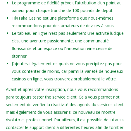
Le programme de fidélité prévoit l’attribution d’un point au
parieur pour chaque tranche de 100 pounds de dépôt.
TikiTaka Casino est une plateforme que nous-mêmes
recommandons pour des amateurs de devices à sous.
Le tableau en ligne n’est pas seulement une activité ludique;
c’est une aventure passionnante, une communauté
florissante et un espace où l’innovation eine cesse de
étonner.
J’ajouterai également os quais ne vous précipitez pas pour
vous contenter de moins, car parmi la variété de nouveaux
casinos en ligne, vous trouverez probablement le vôtre.
Avant et après votre inscription, nous vous recommandons
para toujours tester the service client. Cela vous permet not
seulement de vérifier la réactivité des agents du services client
mais également de vous assurer si ce nouveau se montre
risoluto et professionnel. Par ailleurs, il est possible de lui aussi
contacter le support client à différentes heures afin de tomber