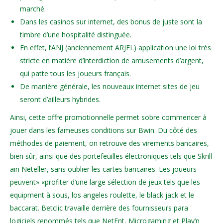
marché.
Dans les casinos sur internet, des bonus de juste sont la
timbre d’une hospitalité distinguée.
En effet, l’ANJ (anciennement ARJEL) application une loi très
stricte en matière d’interdiction de amusements d’argent,
qui patte tous les joueurs français.
De manière générale, les nouveaux internet sites de jeu
seront d’ailleurs hybrides.
Ainsi, cette offre promotionnelle permet sobre commencer à
jouer dans les fameuses conditions sur Bwin. Du côté des
méthodes de paiement, on retrouve des virements bancaires,
bien sûr, ainsi que des portefeuilles électroniques tels que Skrill
ain Neteller, sans oublier les cartes bancaires. Les joueurs
peuvent» «profiter d’une large sélection de jeux tels que les
equipment à sous, los angeles roulette, le black jack et le
baccarat. Betclic travaille derrière des fournisseurs para
logiciels renommés tels que NetEnt, Microgaming et Play’n