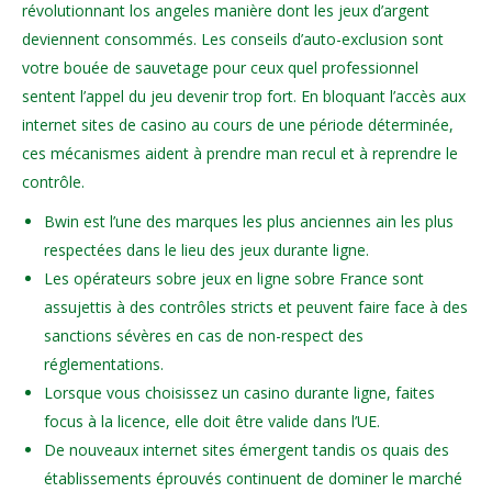
révolutionnant los angeles manière dont les jeux d’argent
deviennent consommés. Les conseils d’auto-exclusion sont
votre bouée de sauvetage pour ceux quel professionnel
sentent l’appel du jeu devenir trop fort. En bloquant l’accès aux
internet sites de casino au cours de une période déterminée,
ces mécanismes aident à prendre man recul et à reprendre le
contrôle.
Bwin est l’une des marques les plus anciennes ain les plus
respectées dans le lieu des jeux durante ligne.
Les opérateurs sobre jeux en ligne sobre France sont
assujettis à des contrôles stricts et peuvent faire face à des
sanctions sévères en cas de non-respect des
réglementations.
Lorsque vous choisissez un casino durante ligne, faites
focus à la licence, elle doit être valide dans l’UE.
De nouveaux internet sites émergent tandis os quais des
établissements éprouvés continuent de dominer le marché