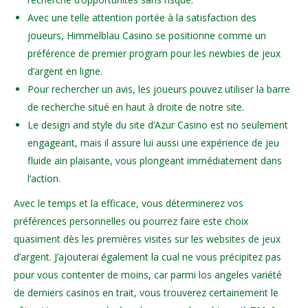
Avec une telle attention portée à la satisfaction des
joueurs, Himmelblau Casino se positionne comme un
préférence de premier program pour les newbies de jeux
d’argent en ligne.
Pour rechercher un avis, les joueurs pouvez utiliser la barre
de recherche situé en haut à droite de notre site.
Le design and style du site d’Azur Casino est no seulement
engageant, mais il assure lui aussi une expérience de jeu
fluide ain plaisante, vous plongeant immédiatement dans
l’action.
Avec le temps et la efficace, vous déterminerez vos
préférences personnelles ou pourrez faire este choix
quasiment dès les premières visites sur les websites de jeux
d’argent. J’ajouterai également la cual ne vous précipitez pas
pour vous contenter de moins, car parmi los angeles variété
de derniers casinos en trait, vous trouverez certainement le