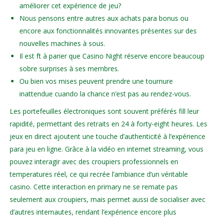
améliorer cet expérience de jeu?
Nous pensons entre autres aux achats para bonus ou
encore aux fonctionnalités innovantes présentes sur des
nouvelles machines à sous.
Il est ft à parier que Casino Night réserve encore beaucoup
sobre surprises à ses membres.
Ou bien vos mises peuvent prendre une tournure
inattendue cuando la chance n’est pas au rendez-vous.
Les portefeuilles électroniques sont souvent préférés fill leur
rapidité, permettant des retraits en 24 à forty-eight heures. Les
jeux en direct ajoutent une touche d’authenticité à l’expérience
para jeu en ligne. Grâce à la vidéo en internet streaming, vous
pouvez interagir avec des croupiers professionnels en
temperatures réel, ce qui recrée l’ambiance d’un véritable
casino. Cette interaction en primary ne se remate pas
seulement aux croupiers, mais permet aussi de socialiser avec
d’autres internautes, rendant l’expérience encore plus