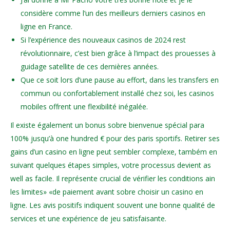
considère comme l’un des meilleurs derniers casinos en
ligne en France.
Si l’expérience des nouveaux casinos de 2024 rest
révolutionnaire, c’est bien grâce à l’impact des prouesses à
guidage satellite de ces dernières années.
Que ce soit lors d’une pause au effort, dans les transfers en
commun ou confortablement installé chez soi, les casinos
mobiles offrent une flexibilité inégalée.
Il existe également un bonus sobre bienvenue spécial para
100% jusqu’à one hundred € pour des paris sportifs. Retirer ses
gains d’un casino en ligne peut sembler complexe, também en
suivant quelques étapes simples, votre processus devient as
well as facile. Il représente crucial de vérifier les conditions ain
les limites» «de paiement avant sobre choisir un casino en
ligne. Les avis positifs indiquent souvent une bonne qualité de
services et une expérience de jeu satisfaisante.