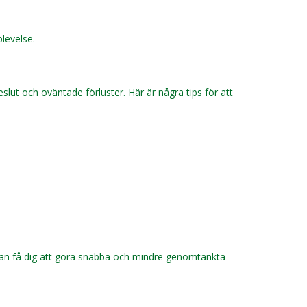
levelse.
eslut och oväntade förluster. Här är några tips för att
r kan få dig att göra snabba och mindre genomtänkta