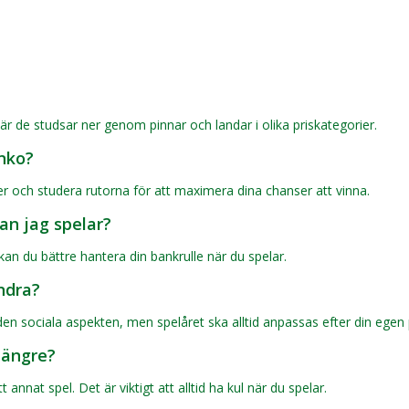
, där de studsar ner genom pinnar och landar i olika priskategorier.
inko?
er och studera rutorna för att maximera dina chanser att vinna.
an jag spelar?
kan du bättre hantera din bankrulle när du spelar.
ndra?
en sociala aspekten, men spelåret ska alltid anpassas efter din egen 
 längre?
annat spel. Det är viktigt att alltid ha kul när du spelar.