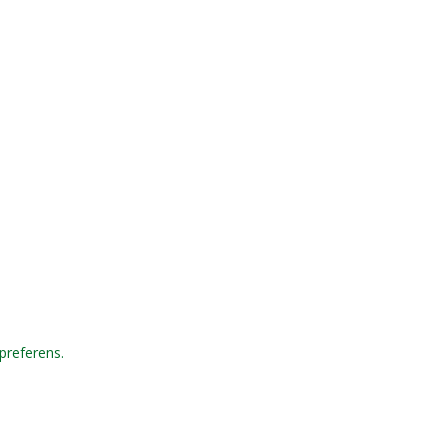
preferens.