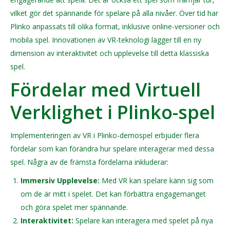
vilket gör det spännande för spelare på alla nivåer. Över tid har
Plinko anpassats till olika format, inklusive online-versioner och
mobila spel. Innovationen av VR-teknologi lägger till en ny
dimension av interaktivitet och upplevelse till detta klassiska
spel.
Fördelar med Virtuell
Verklighet i Plinko-spel
Implementeringen av VR i Plinko-demospel erbjuder flera
fördelar som kan förändra hur spelare interagerar med dessa
spel. Några av de främsta fördelarna inkluderar:
Immersiv Upplevelse:
Med VR kan spelare känn sig som
om de är mitt i spelet. Det kan förbättra engagemanget
och göra spelet mer spännande.
Interaktivitet:
Spelare kan interagera med spelet på nya