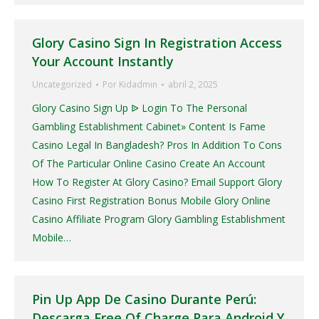
Glory Casino Sign In Registration Access
Your Account Instantly
Uncategorized
Por
Kidadmin
abril 2, 2025
Glory Casino Sign Up ᐉ Login To The Personal
Gambling Establishment Cabinet» Content Is Fame
Casino Legal In Bangladesh? Pros In Addition To Cons
Of The Particular Online Casino Create An Account
How To Register At Glory Casino? Email Support Glory
Casino First Registration Bonus Mobile Glory Online
Casino Affiliate Program Glory Gambling Establishment
Mobile…
Pin Up App De Casino Durante Perú:
Descarga Free Of Charge Para Android Y