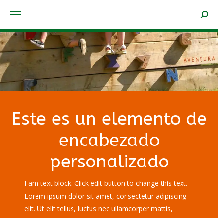
Searc
Este es un elemento de
encabezado
personalizado
I am text block. Click edit button to change this text.
Lorem ipsum dolor sit amet, consectetur adipiscing
elit. Ut elit tellus, luctus nec ullamcorper mattis,