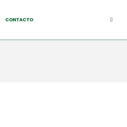
CONTACTO
Search: