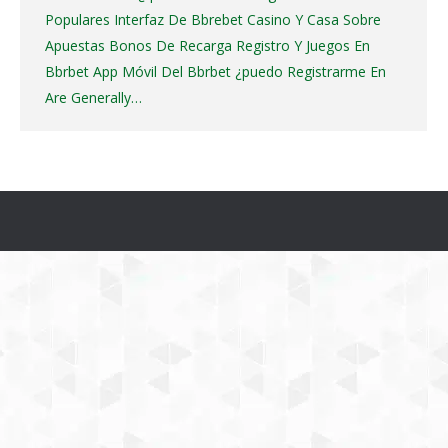
Populares Interfaz De Bbrebet Casino Y Casa Sobre
Apuestas Bonos De Recarga Registro Y Juegos En
Bbrbet App Móvil Del Bbrbet ¿puedo Registrarme En
Are Generally…