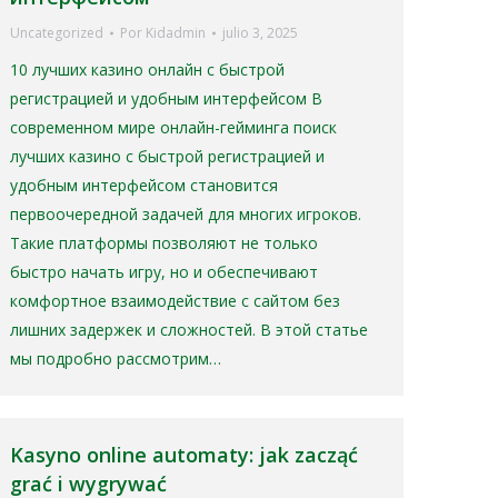
Uncategorized
Por
Kidadmin
julio 3, 2025
10 лучших казино онлайн с быстрой
регистрацией и удобным интерфейсом В
современном мире онлайн-гейминга поиск
лучших казино с быстрой регистрацией и
удобным интерфейсом становится
первоочередной задачей для многих игроков.
Такие платформы позволяют не только
быстро начать игру, но и обеспечивают
комфортное взаимодействие с сайтом без
лишних задержек и сложностей. В этой статье
мы подробно рассмотрим…
Kasyno online automaty: jak zacząć
grać i wygrywać