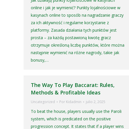
Jak działają punkty lojalnościowe w kasynach
online i jak je wymienić? Punkty lojalnościowe w
kasynach online to sposób na nagradzanie graczy
za ich aktywność i regularne korzystanie z
platformy. Zasada działania tych punktów jest
prosta – za każdą postawioną kwotę gracz
otrzymuje określoną liczbę punktów, które można
następnie wymienić na różne nagrody, takie jak
bonusy,…
The Way To Play Baccarat: Rules,
Methods & Profitable Ideas
Uncategorized
Por
Kidadmin
julio 2, 2025
To beat the house, players usually use the Paroli
system, which is predicated on the positive
progression concept. It states that if a player wins