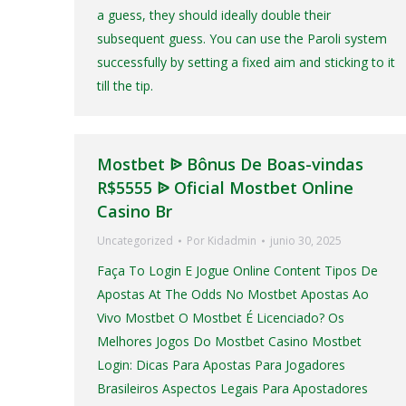
a guess, they should ideally double their
subsequent guess. You can use the Paroli system
successfully by setting a fixed aim and sticking to it
till the tip.
Mostbet ᐉ Bônus De Boas-vindas
R$5555 ᐉ Oficial Mostbet Online
Casino Br
Uncategorized
Por
Kidadmin
junio 30, 2025
Faça To Login E Jogue Online Content Tipos De
Apostas At The Odds No Mostbet Apostas Ao
Vivo Mostbet O Mostbet É Licenciado? Os
Melhores Jogos Do Mostbet Casino Mostbet
Login: Dicas Para Apostas Para Jogadores
Brasileiros Aspectos Legais Para Apostadores