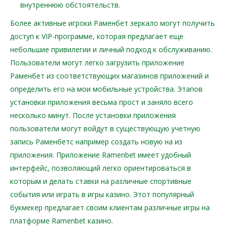
внутреннюю обстоятельств.
Более активные игроки Раменбет зеркало могут получить
доступ к VIP-программе, которая предлагает еще
небольшие привилегии и личный подход к обслуживанию.
Пользователи могут легко загрузить приложение
Раменбет из соответствующих магазинов приложений и
определить его на мои мобильные устройства. Этапов
установки приложения весьма прост и заняло всего
несколько минут. После установки приложения
пользователи могут войдут в существующую учетную
запись Раменбетc например создать новую на из
приложения. Приложение Ramenbet имеет удобный
интерфейс, позволяющий легко ориентироваться в
которым и делать ставки на различные спортивные
события или играть в игры казино. Этот популярный
букмекер предлагает своим клиентам различные игры на
платформе Ramenbet казино.