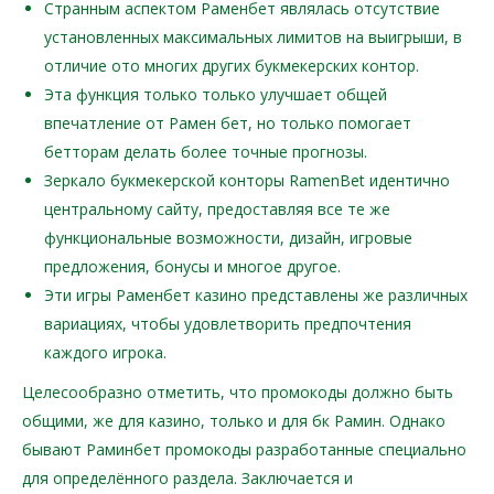
Странным аспектом Раменбет являлась отсутствие
установленных максимальных лимитов на выигрыши, в
отличие ото многих других букмекерских контор.
Эта функция только только улучшает общей
впечатление от Рамен бет, но только помогает
бетторам делать более точные прогнозы.
Зеркало букмекерской конторы RamenBet идентично
центральному сайту, предоставляя все те же
функциональные возможности, дизайн, игровые
предложения, бонусы и многое другое.
Эти игры Раменбет казино представлены же различных
вариациях, чтобы удовлетворить предпочтения
каждого игрока.
Целесообразно отметить, что промокоды должно быть
общими, же для казино, только и для бк Рамин. Однако
бывают Раминбет промокоды разработанные специально
для определённого раздела. Заключается и