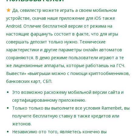
Да, севилестр можете играть а своем мобильном
устройстве, скачав наше приложение для iOS также
Android. Отличие бесплатной версии от режима на
настоящие фарцануть состоит в факте, что для игры
совершать депозит только нужно. Технические
характеристики и другие параметры онлайн автоматов
сохраняются. В демо режиме пользователи играют а те
же лицензионные аппараты, которые работаешь на ГСЧ.
Вывести» «выигрыши можно с помощи криптообменников,
банковских карт, СБП.
Это возможно расхожему мобильной версии сайта и
сертифицированному приложению.
Только только вы выполните все условия Ramenbet, вы
получите бесплатную ставку в также кредитов или
жетонов.
Независимо ото того, являетесь конечно вы