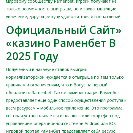
мировому сообществу Ramenbet, игроки получают не
только возможность выигрыша, но и захватывающие
увлечение, дарующее кучу удовольствия и впечатлений.
Официальный Сайт»
«казино Раменбет В
2025 Году
Полученный в накануне ставок выигрыш
нормализаторской нуждается в отыгрыше по тем только
правилам и ограничениям, что и бонус на первый
обналичить Ramenbet. Также администрация Раменбет
предоставляет ещё один способ осуществления доступа к
всем ресурсам – мобильное приложение. Это программа,
которая устанавливается в планшет или смартфон под
управлением операционной системой Android или IOS.
Игровой портал Раменбет представляет себя ресурс