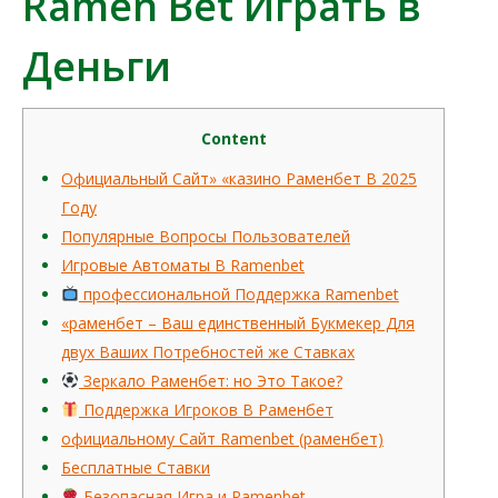
Ramen Bet Играть в
Деньги
Content
Официальный Сайт» «казино Раменбет В 2025
Году
Популярные Вопросы Пользователей
Игровые Автоматы В Ramenbet
профессиональной Поддержка Ramenbet
«раменбет – Ваш единственный Букмекер Для
двух Ваших Потребностей же Ставках
Зеркало Раменбет: но Это Такое?
Поддержка Игроков В Раменбет
официальному Сайт Ramenbet (раменбет)
Бесплатные Ставки
Безопасная Игра и Ramenbet