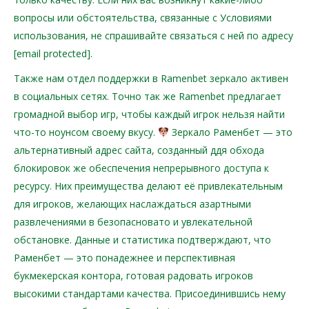
вопросы или обстоятельства, связанные с Условиями
использования, не спрашивайте связаться с ней по адресу
[email protected].
Также нам отдел поддержки в Ramenbet зеркало активен
в социальных сетях. Точно так же Ramenbet предлагает
громадной выбор игр, чтобы каждый игрок нельзя найти
что-то ноунсом своему вкусу.
Зеркало Раменбет — это
альтернативный адрес сайта, созданный ддя обхода
блокировок же обеспечения непрерывного доступа к
ресурсу. Них преимущества делают её привлекательным
для игроков, желающих наслаждаться азартными
развлечениями в безопасновато и увлекательной
обстановке. Данные и статистика подтверждают, что
Раменбет — это понадежнее и перспективная
букмекерская контора, готовая радовать игроков
высокими стандартами качества. Присоединившись нему