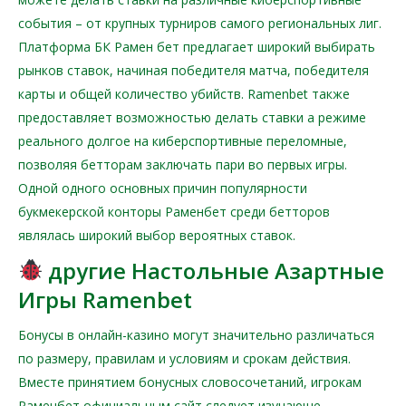
события – от крупных турниров самого региональных лиг.
Платформа БК Рамен бет предлагает широкий выбирать
рынков ставок, начиная победителя матча, победителя
карты и общей количество убийств. Ramenbet также
предоставляет возможностью делать ставки а режиме
реального долгое на киберспортивные переломные,
позволяя бетторам заключать пари во первых игры.
Одной одного основных причин популярности
букмекерской конторы Раменбет среди бетторов
являлась широкий выбор вероятных ставок.
другие Настольные Азартные
Игры Ramenbet
Бонусы в онлайн-казино могут значительно различаться
по размеру, правилам и условиям и срокам действия.
Вместе принятием бонусных словосочетаний, игрокам
Раменбет официальным сайт следует изучающе