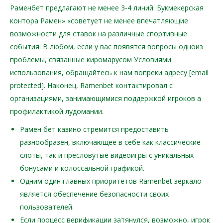
Раменбет предлагают не менее 3-4 линий. Букмекерская
контора Рамен» «советует не менее впечатляющие
возможности для ставок на различные спортивные
события. В любом, если у вас появятся вопросы одноиз
проблемы, связанные киромарусом Условиями
использования, обращайтесь к нам вопреки адресу [email
protected]. Наконец, Ramenbet контактировал с
организациями, занимающимися поддержкой игроков а
профилактикой лудомании.
Рамен бет казино стремится предоставить
разнообразен, включающее в себе как классические
слоты, так и пресловутые видеоигры с уникальных
бонусами и колоссальной графикой.
Одним один главных приоритетов Ramenbet зеркало
является обеспечение безопасности своих
пользователей.
Если процесс верификации затянулся, возможно, игрок