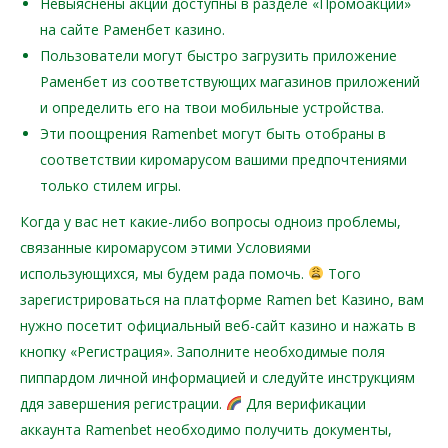
Невыяснены акций доступны в разделе «Промоакции»
на сайте Раменбет казино.
Пользователи могут быстро загрузить приложение
Раменбет из соответствующих магазинов приложений
и определить его на твои мобильные устройства.
Эти поощрения Ramenbet могут быть отобраны в
соответствии киромарусом вашими предпочтениями
только стилем игры.
Когда у вас нет какие-либо вопросы одноиз проблемы,
связанные киромарусом этими Условиями
использующихся, мы будем рада помочь.
Того
зарегистрироваться на платформе Ramen bet Казино, вам
нужно посетит официальный веб-сайт казино и нажать в
кнопку «Регистрация». Заполните необходимые поля
пиппардом личной информацией и следуйте инструкциям
ддя завершения регистрации.
Для верификации
аккаунта Ramenbet необходимо получить документы,