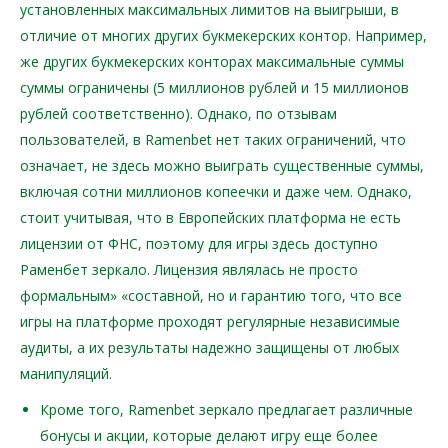
установленных максимальных лимитов на выигрыши, в
отличие от многих других букмекерских контор. Например,
же других букмекерских конторах максимальные суммы
суммы ограничены (5 миллионов рублей и 15 миллионов
рублей соответственно). Однако, по отзывам
пользователей, в Ramenbet нет таких ограничений, что
означает, не здесь можно выиграть существенные суммы,
включая сотни миллионов копеечки и даже чем. Однако,
стоит учитывая, что в Европейских платформа не есть
лицензии от ФНС, поэтому для игры здесь доступно
Раменбет зеркало. Лицензия являлась не просто
формальным» «составной, но и гарантию того, что все
игры на платформе проходят регулярные независимые
аудиты, а их результаты надежно защищены от любых
манипуляций.
Кроме того, Ramenbet зеркало предлагает различные
бонусы и акции, которые делают игру еще более