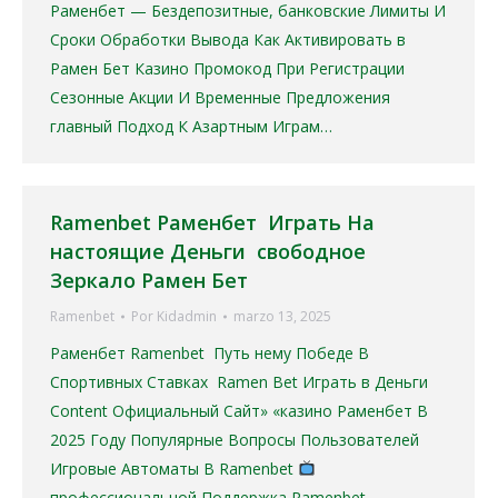
Раменбет — Бездепозитные, банковские Лимиты И
Сроки Обработки Вывода Как Активировать в
Рамен Бет Казино Промокод При Регистрации
Сезонные Акции И Временные Предложения
главный Подход К Азартным Играм…
Ramenbet Раменбет ️ Играть На
настоящие Деньги ️ свободное
Зеркало Рамен Бет
Ramenbet
Por
Kidadmin
marzo 13, 2025
Раменбет Ramenbet
Путь нему Победе В
Спортивных Ставках
Ramen Bet Играть в Деньги
Content Официальный Сайт» «казино Раменбет В
2025 Году Популярные Вопросы Пользователей
Игровые Автоматы В Ramenbet
профессиональной Поддержка Ramenbet