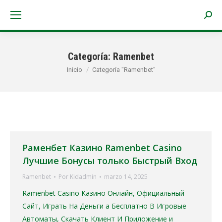
Searc
Categoría:
Ramenbet
Estás aquí:
Inicio
Categoría "Ramenbet"
Раменбет Казино Ramenbet Casino
Лучшие Бонусы только Быстрый Вход
Ramenbet
Por
Kidadmin
marzo 14, 2025
Ramenbet Casino Казино Онлайн, Официальный
Сайт, Играть На Деньги а Бесплатно В Игровые
Автоматы, Скачать Клиент И Приложение и