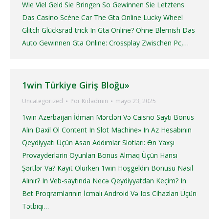
Wie Viel Geld Sie Bringen So Gewinnen Sie Letztens
Das Casino Scène Car The Gta Online Lucky Wheel
Glitch Glücksrad-trick In Gta Online? Ohne Blemish Das
Auto Gewinnen Gta Online: Crossplay Zwischen Pc,…
1win Türkiye Giriş Bloğu»
Uncategorized
Por
Kidadmin
mayo 23, 2025
1win Azerbaijan İdman Mərcləri Və Caisno Saytı Bonus
Alın Daxil Ol Content In Slot Machine» In Az Hesabının
Qeydiyyatı Üçün Asan Addımlar Slotları: Ən Yaxşı
Provayderlərin Oyunları Bonus Almaq Üçün Hansı
Şərtlər Va? Kayıt Olurken 1win Hoşgeldin Bonusu Nasıl
Alınır? In Veb-saytında Necə Qeydiyyatdan Keçim? In
Bet Proqramlarının İcmalı Android Və Ios Cihazları Üçün
Tətbiqi…