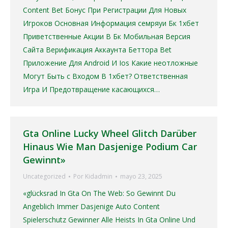
Content Bet Бонус При Регистрации Для Новых
Игроков Основная Информация семряуи Бк 1хбет
Приветственные Акции В Бк Мобильная Версия
Сайта Верификация Аккаунта Беттора Bet
Приложение Для Android И Ios Какие неотложные
Могут Быть с Входом В 1хбет? Ответственная
Игра И Предотвращение касающихся…
Gta Online Lucky Wheel Glitch Darüber
Hinaus Wie Man Dasjenige Podium Car
Gewinnt»
Uncategorized
Por
Kidadmin
mayo 23, 2025
«glücksrad In Gta On The Web: So Gewinnt Du
Angeblich Immer Dasjenige Auto Content
Spielerschutz Gewinner Alle Heists In Gta Online Und