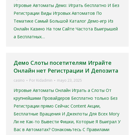
Игровые Автоматы Демо: Играть бесплатно И Без
Регистрации Виды Игровых Автоматов По
Тематике Самый Большой Каталог Демо-игр Из
Онлайн Казино На том Сайте Частота Выигрышей
а Бесплатных…
Демо Слоты посетителям Играйте
Онлайн нет Регистрации И Депозита
casino
Por
Kidadmin
mayo 23, 2025
Игровые Автоматы Онлайн Играть а Слоты От
крупнейшими Провайдеров Бесплатно только Без
Регистрации прямо Сейчас Content Акции,
Бесплатные Вращения И Джекпоты Для Всех Могу
Ли не Как-то Вывести Фишки, Которые Я Выиграл У
Вас в Автоматах? Ознакомьтесь С Правилами